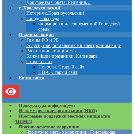
Документы Совета. Решения…
с. Красноусольский
История с.Красноусольский
Городская среда
Формирование современной Городской
среды
Полезные опции
Гимны РФ и РБ
Услуги, предоставляемые в электронном виде
Расписание станция Уфа
Ближайшие праздники. Календарь
Старый сайт
Новости. Старый сайт
НПА. Старый сайт
Карта сайта
Прокуратура информирует
Некоммерческие организации (НКО)
Программа поддержки местных инициатив
(ППМИ)
Противодействие коррупции
Что нужно знать о коррупции. Генеральная