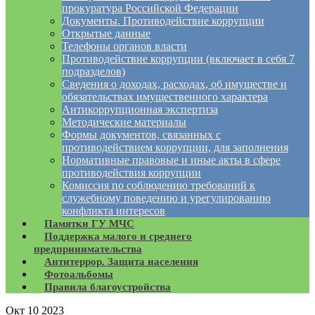
прокуратура Российской Федерации
Документы. Противодействие коррупции
Открытые данные
Телефоны органов власти
Противодействие коррупции (включает в себя 7
подразделов)
Сведения о доходах, расходах, об имуществе и
обязательствах имущественного характера
Антикоррупционная экспертиза
Методические материалы
Формы документов, связанных с
противодействием коррупции, для заполнения
Нормативные правовые и иные акты в сфере
противодействия коррупции
Комиссия по соблюдению требований к
служебному поведению и урегулированию
конфликта интересов
Памятки ГУ МЧС
Поддержка малого и среднего
предпринимательства
Антитеррор. Защита населения
Фотоальбомы
Правила благоустройства
Окт
10
2023