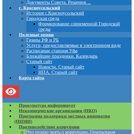
Документы Совета. Решения…
с. Красноусольский
История с.Красноусольский
Городская среда
Формирование современной Городской
среды
Полезные опции
Гимны РФ и РБ
Услуги, предоставляемые в электронном виде
Расписание станция Уфа
Ближайшие праздники. Календарь
Старый сайт
Новости. Старый сайт
НПА. Старый сайт
Карта сайта
Прокуратура информирует
Некоммерческие организации (НКО)
Программа поддержки местных инициатив
(ППМИ)
Противодействие коррупции
Что нужно знать о коррупции. Генеральная