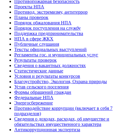
Противопожарная безопасность
Проекты НПА
Противод. экстремизму, антитеррор
Планы проверок
Порядок обжалования НПА
Порядок поступления на службу
Поддержка предпринимательства
НПА в сфере ЖКХ
Публичные слушания
Тексты официальных выступлений
Регламенты гос. и муниципальных услуг
Результаты проверок
Сведения о вакантных должностях
Статистические данные
Условия и результаты конкурсов
Благоустройство, Экология, Охрана природы
Устав сельского поселения
Формы обращений граждан
Федеральные НПА
Энергосбережение
Противодействие коррупции (включает в себя 7
подразделов)
Сведения о доходах, расходах, об имуществе и
обязательствах имущественного характера
Антикоррупционная экспертиза