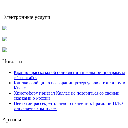
Электронные услуги
Новости
Кравцов рассказал об обновлении школьной программы
с 1 сентября
Кличко сообщил о возгорании резервуаров с топливом в
Киеве
Христофору призвал Каллас не позориться со своими
сказками о России
Пентагон рассекретил дело о падении в Бразилии НЛО
с человеческим телом
Архивы