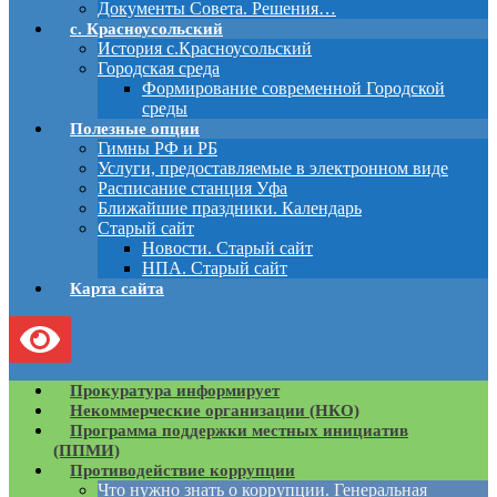
Документы Совета. Решения…
с. Красноусольский
История с.Красноусольский
Городская среда
Формирование современной Городской
среды
Полезные опции
Гимны РФ и РБ
Услуги, предоставляемые в электронном виде
Расписание станция Уфа
Ближайшие праздники. Календарь
Старый сайт
Новости. Старый сайт
НПА. Старый сайт
Карта сайта
Прокуратура информирует
Некоммерческие организации (НКО)
Программа поддержки местных инициатив
(ППМИ)
Противодействие коррупции
Что нужно знать о коррупции. Генеральная