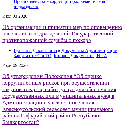
Противодействие коррупции (включает в себя 7
подразделов)
Июл
03
2026
Об организации и принятии мер по оповещению
населения и подразделений Государственной
противопожарной службы о пожаре
Гульсина Давлетшина
в
Документы Администрации
,
Защита от ЧС и ГО
,
Каталог Документов, НПА
Июн
09
2026
Об утверждении Положения “Об оценке
коррупционных рисков при осуществлении
закупок товаров, работ, услуг для обеспечения
государственных или муниципальных нужд в
Администрации сельского поселения
Красноусольский сельсовет муниципального
района Гафурийский район Республики
Башкортостан”