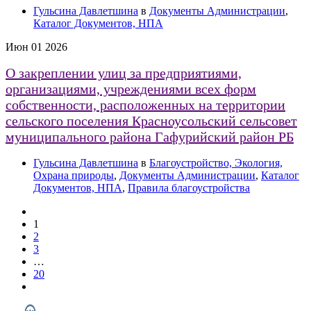
Гульсина Давлетшина
в
Документы Администрации
,
Каталог Документов, НПА
Июн
01
2026
О закреплении улиц за предприятиями,
организациями, учреждениями всех форм
собственности, расположенных на территории
сельского поселения Красноусольский сельсовет
муниципального района Гафурийский район РБ
Гульсина Давлетшина
в
Благоустройство, Экология,
Охрана природы
,
Документы Администрации
,
Каталог
Документов, НПА
,
Правила благоустройства
1
2
3
…
20