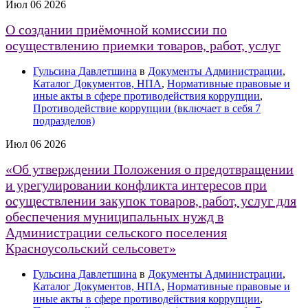
Июл
06
2026
О создании приёмочной комиссии по
осуществлению приемки товаров, работ, услуг
Гульсина Давлетшина
в
Документы Администрации
,
Каталог Документов, НПА
,
Нормативные правовые и
иные акты в сфере противодействия коррупции
,
Противодействие коррупции (включает в себя 7
подразделов)
Июл
06
2026
«Об утверждении Положения о предотвращении
и урегулировании конфликта интересов при
осуществлении закупок товаров, работ, услуг для
обеспечения муниципальных нужд в
Администрации сельского поселения
Красноусольский сельсовет»
Гульсина Давлетшина
в
Документы Администрации
,
Каталог Документов, НПА
,
Нормативные правовые и
иные акты в сфере противодействия коррупции
,