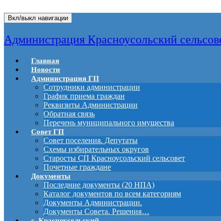
Вкл/выкл навигации
Администрация Красноусольский сельсов
Главная
Новости
Администрация ГП
Сотрудники администрации
График приема граждан
Реквизиты Администрации
Обратная связь
Перечень муниципального имущества
Совет ГП
Совет поселения. Депутаты
Схемы избирательных округов
Старосты СП Красноусольский сельсовет
Почетные граждане
Документы
Последние документы (20 НПА)
Каталог документов по всем категориям
Документы Администрации.
Документы Совета. Решения…
с. Красноусольский