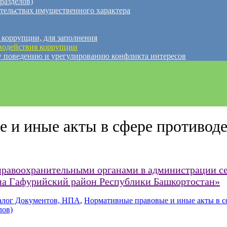
разделов)
ательствах имущественного характера
 коррупции, для заполнения
водействия коррупции
 поведению и урегулированию конфликта интересов
 и иные акты в сфере противод
правоохранительными органами в администрации се
на Гафурийский район Республики Башкортостан»
алог Документов, НПА
,
Нормативные правовые и иные акты в с
лов)