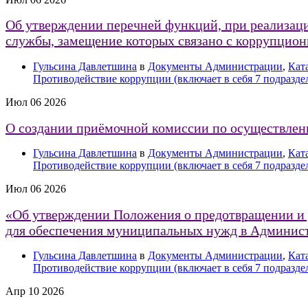
Об утверждении перечней функций, при реализац
службы, замещение которых связано с коррупцио
Гульсина Давлетшина
в
Документы Администрации
,
Кат
Противодействие коррупции (включает в себя 7 подразде
Июл
06
2026
О создании приёмочной комиссии по осуществлени
Гульсина Давлетшина
в
Документы Администрации
,
Кат
Противодействие коррупции (включает в себя 7 подразде
Июл
06
2026
«Об утверждении Положения о предотвращении и у
для обеспечения муниципальных нужд в Админист
Гульсина Давлетшина
в
Документы Администрации
,
Кат
Противодействие коррупции (включает в себя 7 подразде
Апр
10
2026