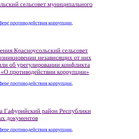
льский сельсовет муниципального
фере противодействия коррупции
,
ния Красноусольский сельсовет
озникновении независящих от них
или об урегулировании конфликта
З «О противодействии коррупции»
фере противодействия коррупции
,
на Гафурийский район Республики
ых документов
фере противодействия коррупции
,