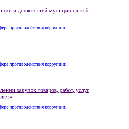
упции и должностей муниципальной
фере противодействия коррупции
,
фере противодействия коррупции
,
нии закупок товаров, работ, услуг
овет»
фере противодействия коррупции
,