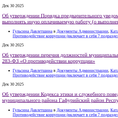
Дек
30
2025
Об утверждении Порядка предварительного увед
выполнять иную оплачиваемую работу (о выполне
Гульсина Давлетшина
в
Документы Администрации
,
Кат
Противодействие коррупции (включает в себя 7 подразде
Дек
30
2025
Об утверждении перечня должностей муниципально
283-ФЗ «О противодействии коррупции»
Гульсина Давлетшина
в
Документы Администрации
,
Кат
Противодействие коррупции (включает в себя 7 подразде
Дек
30
2025
Об утверждении Кодекса этики и служебного пов
муниципального района Гафурийский район Респ
Гульсина Давлетшина
в
Документы Администрации
,
Кат
Противодействие коррупции (включает в себя 7 подразде