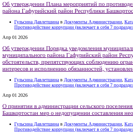
Об утверждении Плана мероприятий по противоде
района Гафурийский район Республики Башкортос
Гульсина Давлетшина
в
Документы Администрации
,
Кат
Противодействие коррупции (включает в себя 7 подразде
Апр
01
2026
Об утверждении Порядка уведомления муниципал
муниципального района Гафурийский район Респу
обстоятельств, препятствующих соблюдению огран
интересов и исполнению обязанностей, установле
Гульсина Давлетшина
в
Документы Администрации
,
Кат
Противодействие коррупции (включает в себя 7 подразде
Апр
01
2026
О принятии в администрации сельского поселени
Башкортостан мер о недопущении составления не
Гульсина Давлетшина
в
Документы Администрации
,
Кат
Противодействие коррупции (включает в себя 7 подразде