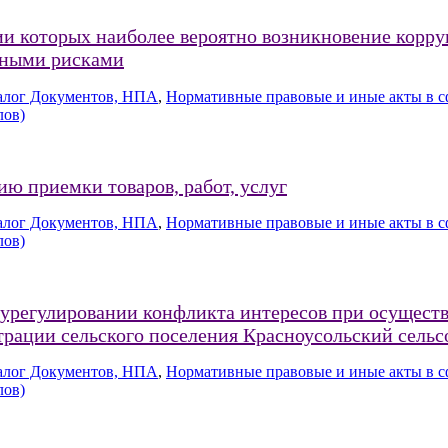
ии которых наиболее вероятно возникновение корр
нными рисками
алог Документов, НПА
,
Нормативные правовые и иные акты в с
лов)
ю приемки товаров, работ, услуг
алог Документов, НПА
,
Нормативные правовые и иные акты в с
лов)
регулировании конфликта интересов при осуществле
рации сельского поселения Красноусольский сельс
алог Документов, НПА
,
Нормативные правовые и иные акты в с
лов)