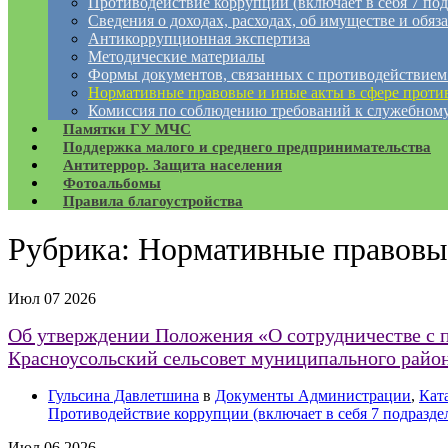
Противодействие коррупции (включает в себя 7 под
Сведения о доходах, расходах, об имуществе и обяз
Антикоррупционная экспертиза
Методические материалы
Формы документов, связанных с противодействием
Нормативные правовые и иные акты в сфере проти
Комиссия по соблюдению требований к служебному
Памятки ГУ МЧС
Поддержка малого и среднего предпринимательства
Антитеррор. Защита населения
Фотоальбомы
Правила благоустройства
Рубрика:
Нормативные правовые
Июл
07
2026
Об утверждении Положения «О сотрудничестве с 
Красноусольский сельсовет муниципального райо
Гульсина Давлетшина
в
Документы Администрации
,
Кат
Противодействие коррупции (включает в себя 7 подразде
Июл
06
2026