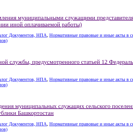
омления муниципальными служащими представителя
нии иной оплачиваемой работы)
алог Документов, НПА
,
Нормативные правовые и иные акты в с
лов)
й службы, предусмотренного статьей 12 Федерально
алог Документов, НПА
,
Нормативные правовые и иные акты в с
лов)
едения муниципальных служащих сельского поселен
ублики Башкортостан
алог Документов, НПА
,
Нормативные правовые и иные акты в с
лов)