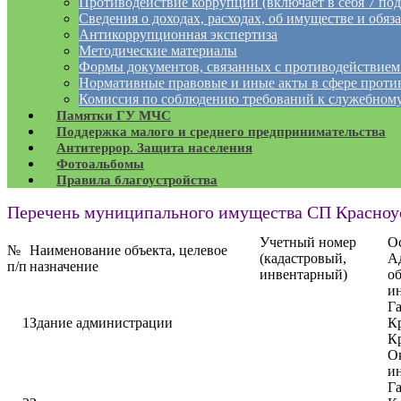
Противодействие коррупции (включает в себя 7 под
Сведения о доходах, расходах, об имуществе и обяз
Антикоррупционная экспертиза
Методические материалы
Формы документов, связанных с противодействием
Нормативные правовые и иные акты в сфере проти
Комиссия по соблюдению требований к служебному
Памятки ГУ МЧС
Поддержка малого и среднего предпринимательства
Антитеррор. Защита населения
Фотоальбомы
Правила благоустройства
Перечень муниципального имущества СП Красноу
Учетный номер
О
№
Наименование объекта, целевое
(кадастровый,
А
п/п
назначение
инвентарный)
о
ин
Га
1
Здание администрации
Кр
Кр
Ок
ин
Га