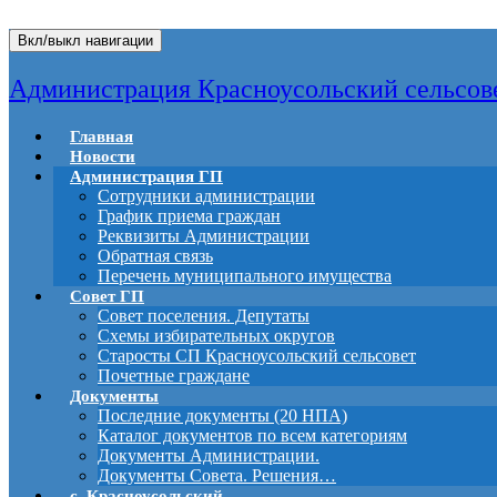
Вкл/выкл навигации
Администрация Красноусольский сельсов
Главная
Новости
Администрация ГП
Сотрудники администрации
График приема граждан
Реквизиты Администрации
Обратная связь
Перечень муниципального имущества
Совет ГП
Совет поселения. Депутаты
Схемы избирательных округов
Старосты СП Красноусольский сельсовет
Почетные граждане
Документы
Последние документы (20 НПА)
Каталог документов по всем категориям
Документы Администрации.
Документы Совета. Решения…
с. Красноусольский