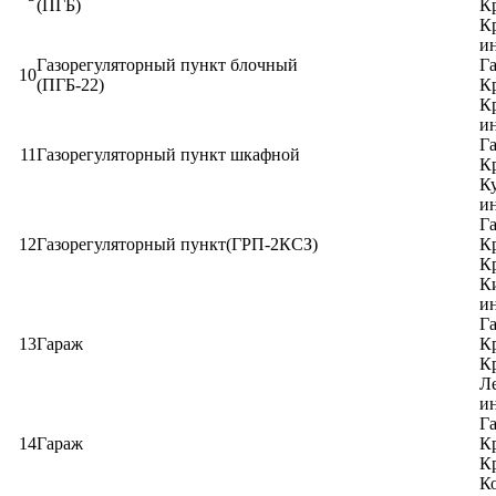
(ПГБ)
Кр
К
ин
Газорегуляторный пункт блочный
Га
10
(ПГБ-22)
Кр
К
ин
Га
11
Газорегуляторный пункт шкафной
Кр
К
ин
Га
12
Газорегуляторный пункт(ГРП-2КСЗ)
Кр
Кр
К
ин
Га
13
Гараж
Кр
Кр
Ле
ин
Га
14
Гараж
Кр
Кр
Ко