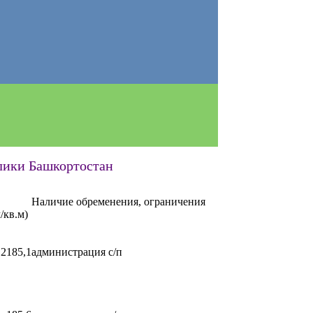
лики Башкортостан
Наличие обременения, ограничения
/кв.м)
2185,1
администрация с/п