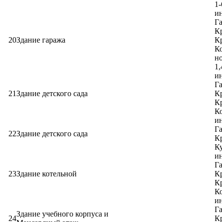
1-
ин
Га
Кр
20
Здание гаража
Кр
Ко
н
1,
ин
Га
21
Здание детского сада
Кр
Кр
Ко
ин
Га
22
Здание детского сада
Кр
Ку
ин
Га
23
Здание котельной
Кр
Кр
Ко
ин
Га
Здание учебного корпуса и
24
Кр