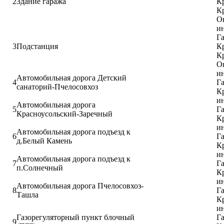
2
Здание гаража
Кр
Кр
Ок
ин
Га
3
Подстанция
Кр
Кр
Ок
ин
Автомобильная дорога Детский
4
Га
санаторий-Пчелосовхоз
К
ин
Автомобильная дорога
5
Га
Красноусольский-Заречный
К
ин
Автомобильная дорога подъезд к
6
Га
д.Белый Камень
К
ин
Автомобильная дорога подъезд к
7
Га
п.Солнечный
К
ин
Автомобильная дорога Пчелосовхоз-
8
Га
Ташла
К
ин
Газорегуляторный пункт блочный
Га
9