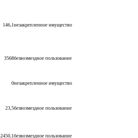
146,1
незакрепленное имущество
3568
безвозмездное пользование
0
незакрепленное имущество
23,5
безвозмездное пользование
2450,1
безвозмездное пользование