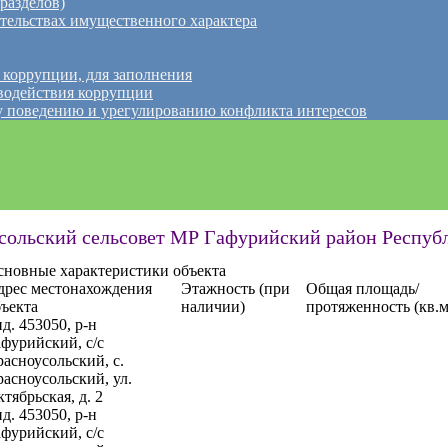
разделов)
ательствах имущественного характера
 коррупции, для заполнения
водействия коррупции
 поведению и урегулированию конфликта интересов
сольский сельсовет МР Гафурийский район Респуб
сновные характеристики объекта
дрес местонахождения
Этажность (при
Общая площадь/
бъекта
наличии)
протяженность (кв.м
д. 453050, р-н
фурийский, с/с
асноусольский, с.
асноусольский, ул.
тябрьская, д. 2
д. 453050, р-н
фурийский, с/с