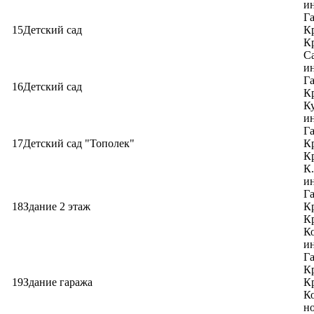
ин
Га
15
Детский сад
Кр
Кр
Са
ин
Га
16
Детский сад
Кр
Ку
ин
Га
17
Детский сад "Тополек"
Кр
Кр
К.
ин
Га
18
Здание 2 этаж
Кр
Кр
Ко
ин
Га
Кр
19
Здание гаража
Кр
Ко
н