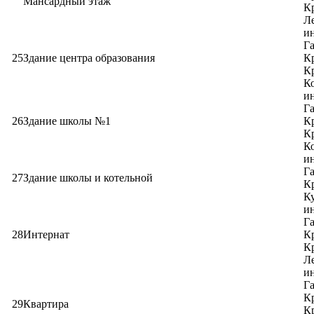
Мансардный этаж
Кр
Ле
ин
Га
25
Здание центра образования
Кр
Кр
Ко
ин
Га
26
Здание школы №1
Кр
Кр
Ко
ин
Га
27
Здание школы и котельной
Кр
Ку
ин
Га
28
Интернат
Кр
Кр
Ле
ин
Га
Кр
29
Квартира
Кр