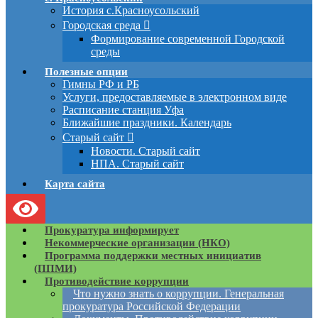
История с.Красноусольский
Городская среда
Формирование современной Городской
среды
Полезные опции
Гимны РФ и РБ
Услуги, предоставляемые в электронном виде
Расписание станция Уфа
Ближайшие праздники. Календарь
Старый сайт
Новости. Старый сайт
НПА. Старый сайт
Карта сайта
Прокуратура информирует
Некоммерческие организации (НКО)
Программа поддержки местных инициатив
(ППМИ)
Противодействие коррупции
Что нужно знать о коррупции. Генеральная
прокуратура Российской Федерации