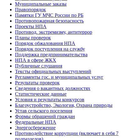
Муниципальные заказы
Правопорядок
Памятки ГУ МЧС России по РБ
Противопожарная безопасность
Проекты НПА
Противод. экстремизму, антитеррор
Планы проверок
Порядок обжалования НПА
Порядок поступления на службу
Поддержка предпринимательства
НПА в сфере ЖКХ
Публичные слушания
Тексты официальных выступлений
Регламенты гос. и муниципальных услуг
Результаты проверок
Сведения о вакантных должностях
Статистические данные
Условия и результаты конкурсов
Благоустройство, Экология, Охрана природы
Устав сельского поселения
Формы обращений граждан
Федеральные НПА
Энергосбережение
Противодействие коррупции (включает в себя 7
подразделов)