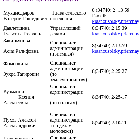
8 (34740) 2- 13-59
Мухамедьяров
Глава сельского
E-mail:
Валерий Рашидович
поселения
krasnousolsky.priemna
Давлетшина
Управляющий
8(34740) 2-15-39
Гульсина Рифовна
делами
krasnousolsky.priemna
Закирьянова
Специалист
8(34740) 2-13-59
администрации
Асия Ралифовна
krasnousolsky.priemna
(приемная)
Специалист
Фомочкина
администрации
8(34740) 2-25-27
Зухра Тагировна
(по
землеустройству)
Специалист
Кузьмина
администрации
Ксения
8(34740) 2-25-17
Алексеевна
(по налогам)
Специалист
Пухов Алексей
администрации
8(34740) 2-10-11
Александрович
(по делам
молодежи)
Специалист
Галиахметова