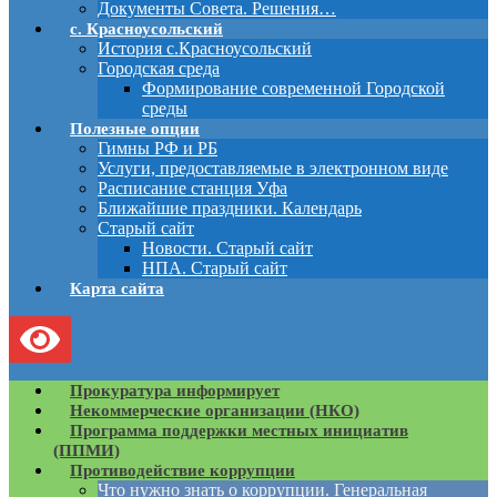
Документы Совета. Решения…
с. Красноусольский
История с.Красноусольский
Городская среда
Формирование современной Городской
среды
Полезные опции
Гимны РФ и РБ
Услуги, предоставляемые в электронном виде
Расписание станция Уфа
Ближайшие праздники. Календарь
Старый сайт
Новости. Старый сайт
НПА. Старый сайт
Карта сайта
Прокуратура информирует
Некоммерческие организации (НКО)
Программа поддержки местных инициатив
(ППМИ)
Противодействие коррупции
Что нужно знать о коррупции. Генеральная