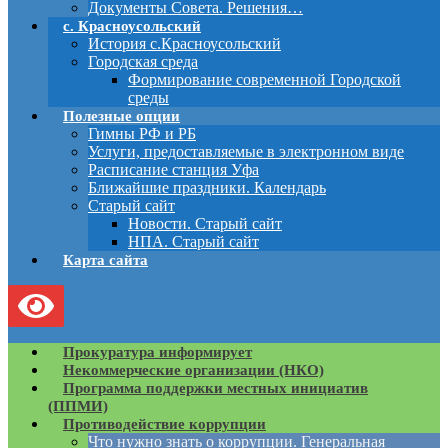
Документы Совета. Решения…
с. Красноусольский
История с.Красноусольский
Городская среда
Формирование современной Городской
среды
Полезные опции
Гимны РФ и РБ
Услуги, предоставляемые в электронном виде
Расписание станция Уфа
Ближайшие праздники. Календарь
Старый сайт
Новости. Старый сайт
НПА. Старый сайт
Карта сайта
Прокуратура информирует
Некоммерческие организации (НКО)
Программа поддержки местных инициатив
(ППМИ)
Противодействие коррупции
Что нужно знать о коррупции. Генеральная