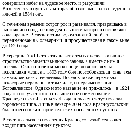
совершили набег на чудесное место, и разрушили
Вознесенскую пустынь, которая образовалась близ найденных
ключей в 1584 году.
С течением времени острог рос и развивался, превращаясь в
настоящий город, основу деятельности которого составляло
солеварение. В связи с этим родом занятий, он был
переименован в Солеварный, и просуществовал в таком виде
до 1629 года.
В середине XVIII столетия на этих землях велось активное
строительство медеплавильного завода, а вместе с ним и
поселка. Около столетия завод специализировался на
переплавки меди, а в 1893 году был переоборудован, став, тем
самым, заводом стекольным. Поселок также переживал
некоторые перемены, в том числе, и переименование в
Богоявленское. Однако и это название не прижилось – в 1924
году он получает окончательное свое наименование –
Красноусольский, а спустя 4 года получает статус поселка
городского типа. Лишь в декабре 2004 года Красноусольский
был отнесен к категории сельских населенных пунктов.
В состав сельского поселения Красноусольский сельсовет
входят пять населенных пунктов: