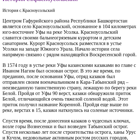
История с.Красноусольский
Центром Гафурийского района Республики Башкортостан
является село Красноусольский, основанное в 104 километрах
юго-восточнее Уфы на реке Усолка. Красноусольский
славится своими бальнеогрязевым курортом и детским
санаторием. Курорт Красноусольск разместился в устье
Усолки на западе Южного Урала. Начало истории села
напрямую связано с рядом находящейся Воскресенской горой.
В 1574 году в устье реки Уфы казанскими казаками во главе с
Иваном Нагим был основан острог. В это же время, по
преданию, после основания Уфы, отряд казаков был
отправлен своим военачальником в Кара-Табынский ряд –
неизведанную таинственную страну, лежащую по берегу реки
Белой. Пройдя от Уфы 90 верст, казаки обнаружили приток
Белой, отличающийся очень тяжелой соленой водой. Этот
приток получил название Коренной. Пройдя еще выше по
реке, верстах в 15, казаки наткнулись на соленые источники.
Спустя время, после донесения казаков о чудесных ключах,
возле горы Вознесенки и был возведен Табынский острог.
Спустя несколько лет после строительства острога, ханы Урус
и Кучум, недовольные активным ростом русских городов,