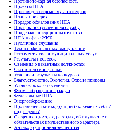
Противопожарная безопасность
Проекты НПА
Противод. экстремизму, антитеррор
Планы проверок
Порядок обжалования НПА
Порядок поступления на службу
Поддержка предпринимательства
НПА в сфере ЖКХ
Публичные слушания
Тексты официальных выступлений
Регламенты гос. и муниципальных услуг
Результаты проверок
Сведения о вакантных должностях
Статистические данные
Условия и результаты конкурсов
Благоустройство, Экология, Охрана природы
Устав сельского поселения
Формы обращений граждан
Федеральные НПА
Энергосбережение
Противодействие коррупции (включает в себя 7
подразделов)
Сведения о доходах, расходах, об имуществе и
обязательствах имущественного характера
Антикоррупционная экспертиза