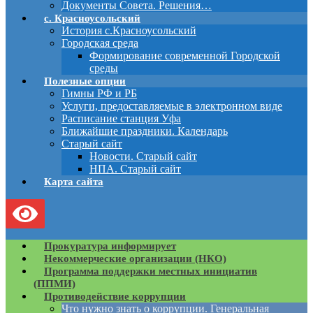
Документы Совета. Решения…
с. Красноусольский
История с.Красноусольский
Городская среда
Формирование современной Городской
среды
Полезные опции
Гимны РФ и РБ
Услуги, предоставляемые в электронном виде
Расписание станция Уфа
Ближайшие праздники. Календарь
Старый сайт
Новости. Старый сайт
НПА. Старый сайт
Карта сайта
Прокуратура информирует
Некоммерческие организации (НКО)
Программа поддержки местных инициатив
(ППМИ)
Противодействие коррупции
Что нужно знать о коррупции. Генеральная