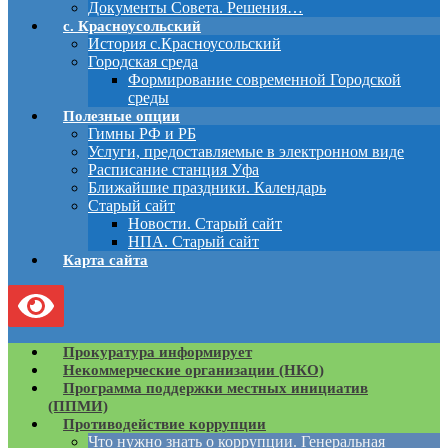
Документы Совета. Решения…
с. Красноусольский
История с.Красноусольский
Городская среда
Формирование современной Городской
среды
Полезные опции
Гимны РФ и РБ
Услуги, предоставляемые в электронном виде
Расписание станция Уфа
Ближайшие праздники. Календарь
Старый сайт
Новости. Старый сайт
НПА. Старый сайт
Карта сайта
Прокуратура информирует
Некоммерческие организации (НКО)
Программа поддержки местных инициатив
(ППМИ)
Противодействие коррупции
Что нужно знать о коррупции. Генеральная