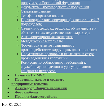
прокуратура Российской Федерации
Документы. Противодействие коррупции
Открытые данные
Телефоны органов власти
Противодействие коррупции (включает в себя 7
подразделов)
Сведения о доходах, расходах, об имуществе и
обязательствах имущественного характера
Антикоррупционная экспертиза
Методические материалы
Формы документов, связанных с
противодействием коррупции, для заполнения
Нормативные правовые и иные акты в сфере
противодействия коррупции
Комиссия по соблюдению требований к
служебному поведению и урегулированию
конфликта интересов
Памятки ГУ МЧС
Поддержка малого и среднего
предпринимательства
Антитеррор. Защита населения
Фотоальбомы
Правила благоустройства
Ноя
01
2025