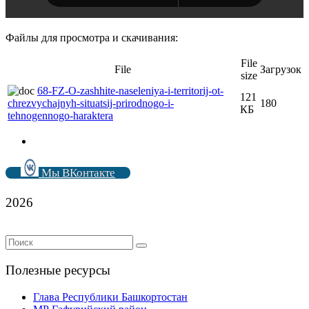
Файлы для просмотра и скачивания:
File
File
Загрузок
size
68-FZ-O-zashhite-naseleniya-i-territorij-ot-
121
chrezvychajnyh-situatsij-prirodnogo-i-
180
КБ
tehnogennogo-haraktera
Мы ВКонтакте
2026
Полезные ресурсы
Глава Республики Башкортостан