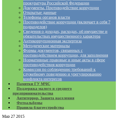
прокуратура Российской Федерации
Документы. Противодействие коррупции
Открытые данные
Телефоны органов власти
Противодействие коррупции (включает в себя 7
подразделов)
Сведения о доходах, расходах, об имуществе и
обязательствах имущественного характера
Антикоррупционная экспертиза
Методические материалы
Формы документов, связанных с
противодействием коррупции, для заполнения
Нормативные правовые и иные акты в сфере
противодействия коррупции
Комиссия по соблюдению требований к
служебному поведению и урегулированию
конфликта интересов
Памятки ГУ МЧС
Поддержка малого и среднего
предпринимательства
Антитеррор. Защита населения
Фотоальбомы
Правила благоустройства
Мар
27
2015