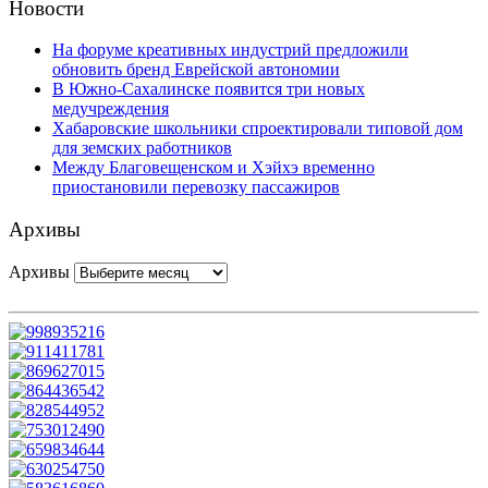
Новости
На форуме креативных индустрий предложили
обновить бренд Еврейской автономии
В Южно-Сахалинске появится три новых
медучреждения
Хабаровские школьники спроектировали типовой дом
для земских работников
Между Благовещенском и Хэйхэ временно
приостановили перевозку пассажиров
Архивы
Архивы