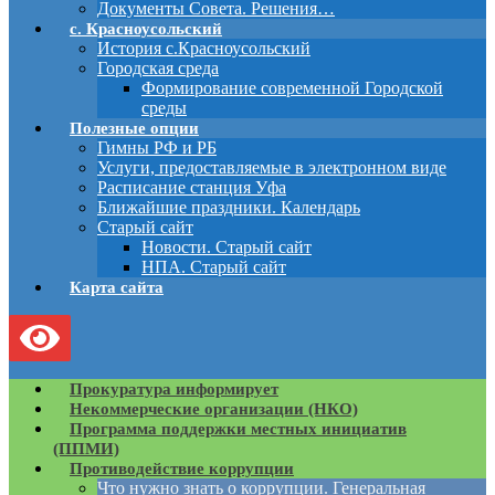
Документы Совета. Решения…
с. Красноусольский
История с.Красноусольский
Городская среда
Формирование современной Городской
среды
Полезные опции
Гимны РФ и РБ
Услуги, предоставляемые в электронном виде
Расписание станция Уфа
Ближайшие праздники. Календарь
Старый сайт
Новости. Старый сайт
НПА. Старый сайт
Карта сайта
Прокуратура информирует
Некоммерческие организации (НКО)
Программа поддержки местных инициатив
(ППМИ)
Противодействие коррупции
Что нужно знать о коррупции. Генеральная