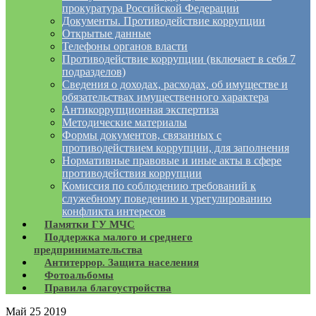
прокуратура Российской Федерации
Документы. Противодействие коррупции
Открытые данные
Телефоны органов власти
Противодействие коррупции (включает в себя 7
подразделов)
Сведения о доходах, расходах, об имуществе и
обязательствах имущественного характера
Антикоррупционная экспертиза
Методические материалы
Формы документов, связанных с
противодействием коррупции, для заполнения
Нормативные правовые и иные акты в сфере
противодействия коррупции
Комиссия по соблюдению требований к
служебному поведению и урегулированию
конфликта интересов
Памятки ГУ МЧС
Поддержка малого и среднего
предпринимательства
Антитеррор. Защита населения
Фотоальбомы
Правила благоустройства
Май
25
2019