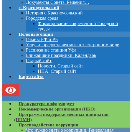
Документы Совета. Решения…
с. Красноусольский
История с.Красноусольский
Городская среда
Формирование современной Городской
среды
Полезные опции
Гимны РФ и РБ
Услуги, предоставляемые в электронном виде
Расписание станция Уфа
Ближайшие праздники. Календарь
Старый сайт
Новости. Старый сайт
НПА. Старый сайт
Карта сайта
Прокуратура информирует
Некоммерческие организации (НКО)
Программа поддержки местных инициатив
(ППМИ)
Противодействие коррупции
Что нужно знать о коррупции. Генеральная