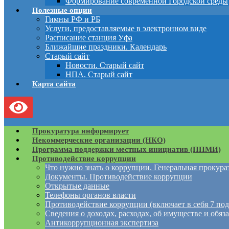
Формирование современной Городской среды
Полезные опции
Гимны РФ и РБ
Услуги, предоставляемые в электронном виде
Расписание станция Уфа
Ближайшие праздники. Календарь
Старый сайт
Новости. Старый сайт
НПА. Старый сайт
Карта сайта
Прокуратура информирует
Некоммерческие организации (НКО)
Программа поддержки местных инициатив (ППМИ)
Противодействие коррупции
Что нужно знать о коррупции. Генеральная прокур
Документы. Противодействие коррупции
Открытые данные
Телефоны органов власти
Противодействие коррупции (включает в себя 7 под
Сведения о доходах, расходах, об имуществе и обяз
Антикоррупционная экспертиза