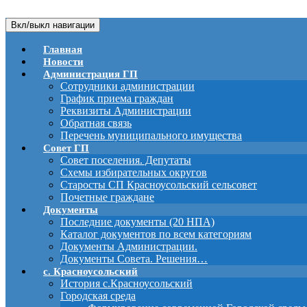
Вкл/выкл навигации
Главная
Новости
Администрация ГП
Сотрудники администрации
График приема граждан
Реквизиты Администрации
Обратная связь
Перечень муниципального имущества
Совет ГП
Совет поселения. Депутаты
Схемы избирательных округов
Старосты СП Красноусольский сельсовет
Почетные граждане
Документы
Последние документы (20 НПА)
Каталог документов по всем категориям
Документы Администрации.
Документы Совета. Решения…
с. Красноусольский
История с.Красноусольский
Городская среда