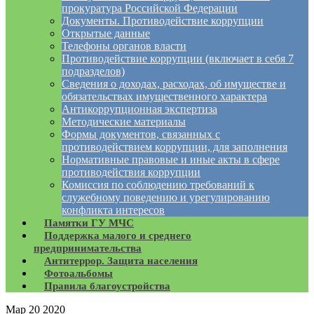
прокуратура Российской Федерации
Документы. Противодействие коррупции
Открытые данные
Телефоны органов власти
Противодействие коррупции (включает в себя 7
подразделов)
Сведения о доходах, расходах, об имуществе и
обязательствах имущественного характера
Антикоррупционная экспертиза
Методические материалы
Формы документов, связанных с
противодействием коррупции, для заполнения
Нормативные правовые и иные акты в сфере
противодействия коррупции
Комиссия по соблюдению требований к
служебному поведению и урегулированию
конфликта интересов
Памятки ГУ МЧС
Поддержка малого и среднего
предпринимательства
Антитеррор. Защита населения
Фотоальбомы
Правила благоустройства
Мар
20
2020