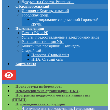
Документы Совета. Решения…
с. Красноусольский
История с.Красноусольский
Городская среда
Формирование современной Городской
среды
Полезные опции
Гимны РФ и РБ
Услуги, предоставляемые в электронном виде
Расписание станция Уфа
Ближайшие праздники. Календарь
Старый сайт
Новости. Старый сайт
НПА. Старый сайт
Карта сайта
Прокуратура информирует
Некоммерческие организации (НКО)
Программа поддержки местных инициатив
(ППМИ)
Противодействие коррупции
Что нужно знать о коррупции. Генеральная