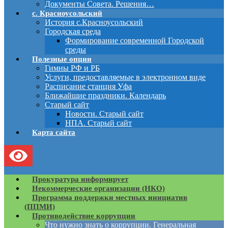
Документы Совета. Решения…
с. Красноусольский
История с.Красноусольский
Городская среда
Формирование современной Городской
среды
Полезные опции
Гимны РФ и РБ
Услуги, предоставляемые в электронном виде
Расписание станция Уфа
Ближайшие праздники. Календарь
Старый сайт
Новости. Старый сайт
НПА. Старый сайт
Карта сайта
Прокуратура информирует
Некоммерческие организации (НКО)
Программа поддержки местных инициатив
(ППМИ)
Противодействие коррупции
Что нужно знать о коррупции. Генеральная