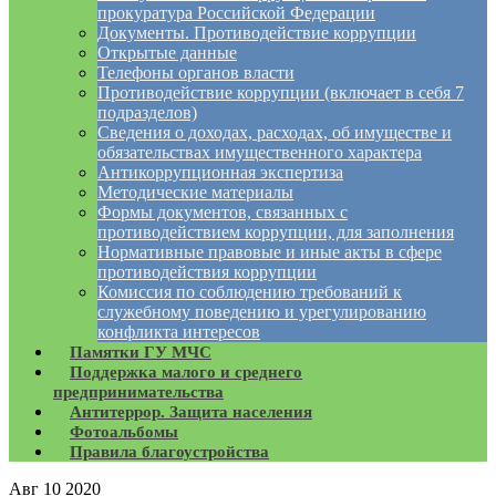
прокуратура Российской Федерации
Документы. Противодействие коррупции
Открытые данные
Телефоны органов власти
Противодействие коррупции (включает в себя 7
подразделов)
Сведения о доходах, расходах, об имуществе и
обязательствах имущественного характера
Антикоррупционная экспертиза
Методические материалы
Формы документов, связанных с
противодействием коррупции, для заполнения
Нормативные правовые и иные акты в сфере
противодействия коррупции
Комиссия по соблюдению требований к
служебному поведению и урегулированию
конфликта интересов
Памятки ГУ МЧС
Поддержка малого и среднего
предпринимательства
Антитеррор. Защита населения
Фотоальбомы
Правила благоустройства
Авг
10
2020