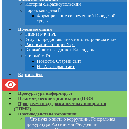
История с.Красноусольский
Городская среда
Формирование современной Городской
среды
Полезные опции
Гимны РФ и РБ
Услуги, предоставляемые в электронном виде
Расписание станция Уфа
Ближайшие праздники. Календарь
Старый сайт
Новости. Старый сайт
НПА. Старый сайт
Карта сайта
Прокуратура информирует
Некоммерческие организации (НКО)
Программа поддержки местных инициатив
(ППМИ)
Противодействие коррупции
Что нужно знать о коррупции. Генеральная
прокуратура Российской Федерации