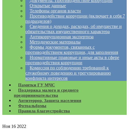
Документы. Противодействие коррупции
Открытые данные
Телефоны органов власти
Противодействие коррупции (включает в себя 7
подразделов)
Сведения о доходах, расходах, об имуществе и
обязательствах имущественного характера
Антикоррупционная экспертиза
Методические материалы
Формы документов, связанных с
противодействием коррупции, для заполнения
Нормативные правовые и иные акты в сфере
противодействия коррупции
Комиссия по соблюдению требований к
служебному поведению и урегулированию
конфликта интересов
Памятки ГУ МЧС
Поддержка малого и среднего
предпринимательства
Антитеррор. Защита населения
Фотоальбомы
Правила благоустройства
Ноя
16
2022