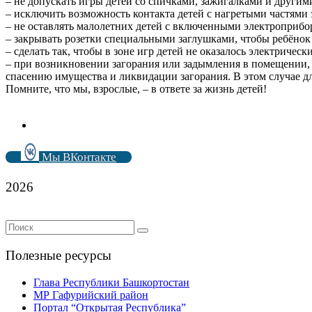
– не допускать игры детей со спичками, зажигалками и другим
– исключить возможность контакта детей с нагретыми частям
– не оставлять малолетних детей с включенными электроприбо
– закрывать розетки специальными заглушками, чтобы ребёнок 
– сделать так, чтобы в зоне игр детей не оказалось электричес
– при возникновении загорания или задымления в помещении, 
спасению имущества и ликвидации загорания. В этом случае дл
Помните, что мы, взрослые, – в ответе за жизнь детей!
Мы ВКонтакте
2026
Полезные ресурсы
Глава Республики Башкортостан
МР Гафурийский район
Портал “Открытая Республика”