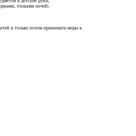
дметов в детские руки;
орками, топками печей;
детей и только потом принимать меры к