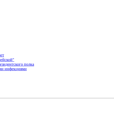
лет
дейской"
езидентского полка
ыми инфекциями