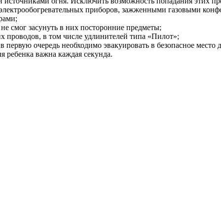
и источниками огня. Исключить возможность попадания этих пре
и электрообогревательных приборов, зажженными газовыми конф
рами;
не смог засунуть в них посторонние предметы;
ких проводов, в том числе удлинителей типа «Пилот»;
в первую очередь необходимо эвакуировать в безопасное место 
я ребенка важна каждая секунда.