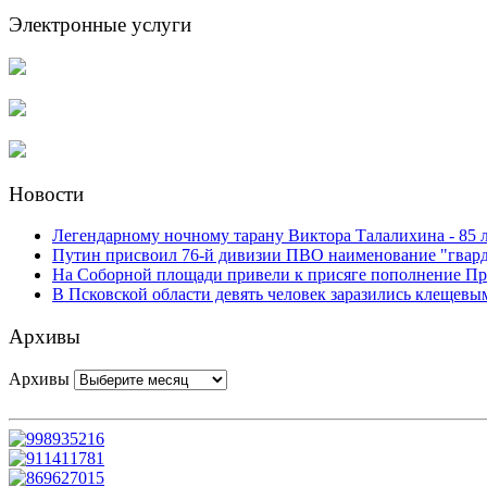
Электронные услуги
Новости
Легендарному ночному тарану Виктора Талалихина - 85 
Путин присвоил 76-й дивизии ПВО наименование "гвар
На Соборной площади привели к присяге пополнение Пр
В Псковской области девять человек заразились клещев
Архивы
Архивы