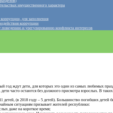
разделов)
ательствах имущественного характера
 коррупции, для заполнения
водействия коррупции
 поведению и урегулированию конфликта интересов
ый год
ждут дети, для которых это один из самых любимых праз
 дети часто остаются без должного присмотра взрослых. В таких
1 детей, (в 2018 году – 5 детей). Большинство погибших детей 
ычайным ситуациям призывает жителей республики:
слых даже на короткое время;