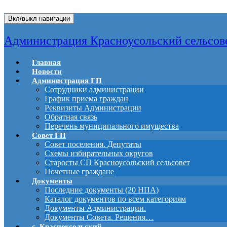
Вкл/выкл навигации
Администрация Красноусольский сельсов
Главная
Новости
Администрация ГП
Сотрудники администрации
График приема граждан
Реквизиты Администрации
Обратная связь
Перечень муниципального имущества
Совет ГП
Совет поселения. Депутаты
Схемы избирательных округов
Старосты СП Красноусольский сельсовет
Почетные граждане
Документы
Последние документы (20 НПА)
Каталог документов по всем категориям
Документы Администрации.
Документы Совета. Решения…
с. Красноусольский