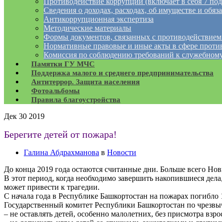
Противодействие коррупции (включает в себя 7 под
Сведения о доходах, расходах, об имуществе и обяз
Антикоррупционная экспертиза
Методические материалы
Формы документов, связанных с противодействием
Нормативные правовые и иные акты в сфере проти
Комиссия по соблюдению требований к служебному
Памятки ГУ МЧС
Поддержка малого и среднего предпринимательства
Антитеррор. Защита населения
Фотоальбомы
Правила благоустройства
Дек
30
2019
Берегите детей от пожара!
Галина Абдрахманова
в
Новости
До конца 2019 года остаются считанные дни. Больше всего
Нов
В этот период, когда необходимо завершить накопившиеся дела,
может привести к трагедии.
С начала года в Республике Башкортостан на пожарах погибло 1
Государственный комитет Республики Башкортостан по чрезв
– не оставлять детей, особенно малолетних, без присмотра взро