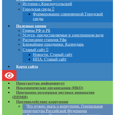
История с.Красноусольский
Городская среда
Формирование современной Городской
среды
Полезные опции
Гимны РФ и РБ
Услуги, предоставляемые в электронном виде
Расписание станция Уфа
Ближайшие праздники. Календарь
Старый сайт
Новости. Старый сайт
НПА. Старый сайт
Карта сайта
Прокуратура информирует
Некоммерческие организации (НКО)
Программа поддержки местных инициатив
(ППМИ)
Противодействие коррупции
Что нужно знать о коррупции. Генеральная
прокуратура Российской Федерации