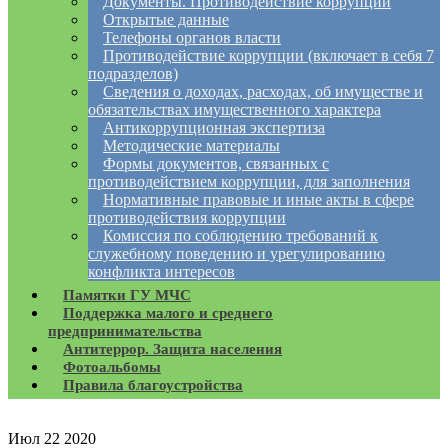
Документы. Противодействие коррупции
Открытые данные
Телефоны органов власти
Противодействие коррупции (включает в себя 7
подразделов)
Сведения о доходах, расходах, об имуществе и
обязательствах имущественного характера
Антикоррупционная экспертиза
Методические материалы
Формы документов, связанных с
противодействием коррупции, для заполнения
Нормативные правовые и иные акты в сфере
противодействия коррупции
Комиссия по соблюдению требований к
служебному поведению и урегулированию
конфликта интересов
Памятки ГУ МЧС
Поддержка малого и среднего
предпринимательства
Антитеррор. Защита населения
Фотоальбомы
Правила благоустройства
Июл
22
2020