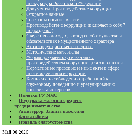
прокуратура Российской Федерации
Документы. Противодействие коррупции
Открытые данные
Телефоны органов власти
Противодействие коррупции (включает в себя 7
подразделов)
Сведения о доходах, расходах, об имуществе и
обязательствах имущественного характера
Антикоррупционная экспертиза
Методические материалы
Формы документов, связанных с
противодействием коррупции, для заполнения
Нормативные правовые и иные акты в сфере
противодействия коррупции
Комиссия по соблюдению требований к
служебному поведению и урегулированию
конфликта интересов
Памятки ГУ МЧС
Поддержка малого и среднего
предпринимательства
Антитеррор. Защита населения
Фотоальбомы
Правила благоустройства
Май
08
2026