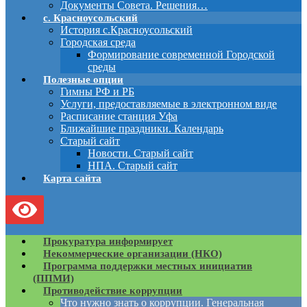
Документы Совета. Решения…
с. Красноусольский
История с.Красноусольский
Городская среда
Формирование современной Городской
среды
Полезные опции
Гимны РФ и РБ
Услуги, предоставляемые в электронном виде
Расписание станция Уфа
Ближайшие праздники. Календарь
Старый сайт
Новости. Старый сайт
НПА. Старый сайт
Карта сайта
Прокуратура информирует
Некоммерческие организации (НКО)
Программа поддержки местных инициатив
(ППМИ)
Противодействие коррупции
Что нужно знать о коррупции. Генеральная