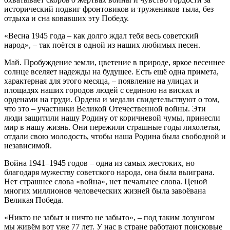
исторический подвиг фронтовиков и тружеников тыла, без
отдыха и сна ковавших эту Победу.
«Весна 1945 года – как долго ждал тебя весь советский
народ», – так поётся в одной из наших любимых песен.
Май. Пробуждение земли, цветение в природе, яркое весеннее
солнце вселяет надежды на будущее. Есть ещё одна примета,
характерная для этого месяца, – появление на улицах и
площадях наших городов людей с сединою на висках и
орденами на груди. Ордена и медали свидетельствуют о том,
что это – участники Великой Отечественной войны. Эти
люди защитили нашу Родину от коричневой чумы, принесли
мир в нашу жизнь. Они пережили страшные годы лихолетья,
отдали свою молодость, чтобы наша Родина была свободной и
независимой.
Война 1941–1945 годов – одна из самых жестоких, но
благодаря мужеству советского народа, она была выиграна.
Нет страшнее слова «война», нет печальнее слова. Ценой
многих миллионов человеческих жизней была завоёвана
Великая Победа.
«Никто не забыт и ничто не забыто», – под таким лозунгом
мы живём вот уже 77 лет. У нас в стране работают поисковые