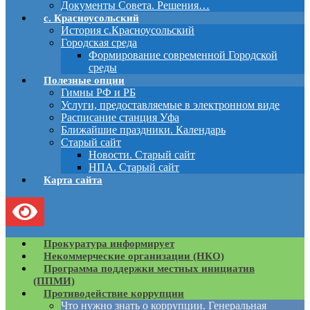
Документы Совета. Решения…
с. Красноусольский
История с.Красноусольский
Городская среда
Формирование современной Городской
среды
Полезные опции
Гимны РФ и РБ
Услуги, предоставляемые в электронном виде
Расписание станция Уфа
Ближайшие праздники. Календарь
Старый сайт
Новости. Старый сайт
НПА. Старый сайт
Карта сайта
Прокуратура информирует
Некоммерческие организации (НКО)
Программа поддержки местных инициатив
(ППМИ)
Противодействие коррупции
Что нужно знать о коррупции. Генеральная