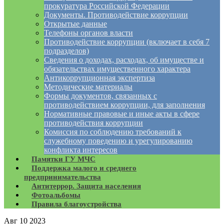
прокуратура Российской Федерации
Документы. Противодействие коррупции
Открытые данные
Телефоны органов власти
Противодействие коррупции (включает в себя 7
подразделов)
Сведения о доходах, расходах, об имуществе и
обязательствах имущественного характера
Антикоррупционная экспертиза
Методические материалы
Формы документов, связанных с
противодействием коррупции, для заполнения
Нормативные правовые и иные акты в сфере
противодействия коррупции
Комиссия по соблюдению требований к
служебному поведению и урегулированию
конфликта интересов
Памятки ГУ МЧС
Поддержка малого и среднего
предпринимательства
Антитеррор. Защита населения
Фотоальбомы
Правила благоустройства
Авг
10
2023