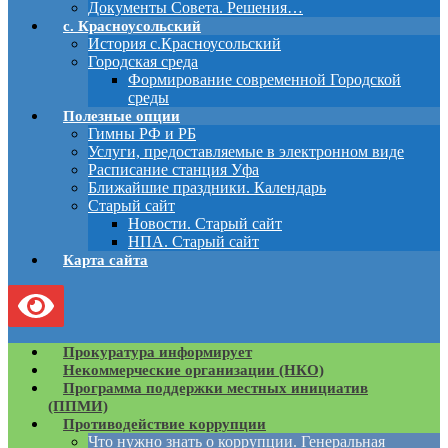
Документы Совета. Решения…
с. Красноусольский
История с.Красноусольский
Городская среда
Формирование современной Городской
среды
Полезные опции
Гимны РФ и РБ
Услуги, предоставляемые в электронном виде
Расписание станция Уфа
Ближайшие праздники. Календарь
Старый сайт
Новости. Старый сайт
НПА. Старый сайт
Карта сайта
Прокуратура информирует
Некоммерческие организации (НКО)
Программа поддержки местных инициатив
(ППМИ)
Противодействие коррупции
Что нужно знать о коррупции. Генеральная