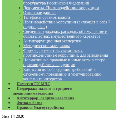
прокуратура Российской Федерации
Документы. Противодействие коррупции
Открытые данные
Телефоны органов власти
Противодействие коррупции (включает в себя 7
подразделов)
Сведения о доходах, расходах, об имуществе и
обязательствах имущественного характера
Антикоррупционная экспертиза
Методические материалы
Формы документов, связанных с
противодействием коррупции, для заполнения
Нормативные правовые и иные акты в сфере
противодействия коррупции
Комиссия по соблюдению требований к
служебному поведению и урегулированию
конфликта интересов
Памятки ГУ МЧС
Поддержка малого и среднего
предпринимательства
Антитеррор. Защита населения
Фотоальбомы
Правила благоустройства
Янв
14
2020