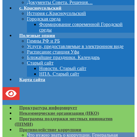
Документы Совета. Решения…
с. Красноусольский
История с.Красноусольский
Городская среда
Формирование современной Городской
среды
Полезные опции
Гимны РФ и РБ
Услуги, предоставляемые в электронном виде
Расписание станция Уфа
Ближайшие праздники. Календарь
Старый сайт
Новости. Старый сайт
НПА. Старый сайт
Карта сайта
Прокуратура информирует
Некоммерческие организации (НКО)
Программа поддержки местных инициатив
(ППМИ)
Противодействие коррупции
Что нужно знать о коррупции. Генеральная