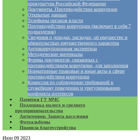
прокуратура Российской Федерации
Документы. Противодействие коррупции
Открытые данные
Телефоны органов власти
Противодействие коррупции (включает в себя 7
подразделов)
Сведения о доходах, расходах, об имуществе и
обязательствах имущественного характера
Антикоррупционная экспертиза
Методические материалы
Формы документов, связанных с
противодействием коррупции, для заполнения
Нормативные правовые и иные акты в сфере
противодействия коррупции
Комиссия по соблюдению требований к
служебному поведению и урегулированию
конфликта интересов
Памятки ГУ МЧС
Поддержка малого и среднего
предпринимательства
Антитеррор. Защита населения
Фотоальбомы
Правила благоустройства
Июн
09
2023