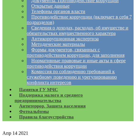
Документы. Противодействие коррупции
Открытые данные
Телефоны органов власти
Противодействие коррупции (включает в себя 7
подразделов)
Сведения о доходах, расходах, об имуществе и
обязательствах имущественного характера
Антикоррупционная экспертиза
Методические материалы
Формы документов, связанных с
противодействием коррупции, для заполнения
Нормативные правовые и иные акты в сфере
противодействия коррупции
Комиссия по соблюдению требований к
служебному поведению и урегулированию
конфликта интересов
Памятки ГУ МЧС
Поддержка малого и среднего
предпринимательства
Антитеррор. Защита населения
Фотоальбомы
Правила благоустройства
Апр
14
2021