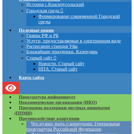
История с.Красноусольский
Городская среда
Формирование современной Городской
среды
Полезные опции
Гимны РФ и РБ
Услуги, предоставляемые в электронном виде
Расписание станция Уфа
Ближайшие праздники. Календарь
Старый сайт
Новости. Старый сайт
НПА. Старый сайт
Карта сайта
Прокуратура информирует
Некоммерческие организации (НКО)
Программа поддержки местных инициатив
(ППМИ)
Противодействие коррупции
Что нужно знать о коррупции. Генеральная
прокуратура Российской Федерации