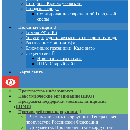
История с.Красноусольский
Городская среда
Формирование современной Городской
среды
Полезные опции
Гимны РФ и РБ
Услуги, предоставляемые в электронном виде
Расписание станция Уфа
Ближайшие праздники. Календарь
Старый сайт
Новости. Старый сайт
НПА. Старый сайт
Карта сайта
Прокуратура информирует
Некоммерческие организации (НКО)
Программа поддержки местных инициатив
(ППМИ)
Противодействие коррупции
Что нужно знать о коррупции. Генеральная
прокуратура Российской Федерации
Документы. Противодействие коррупции