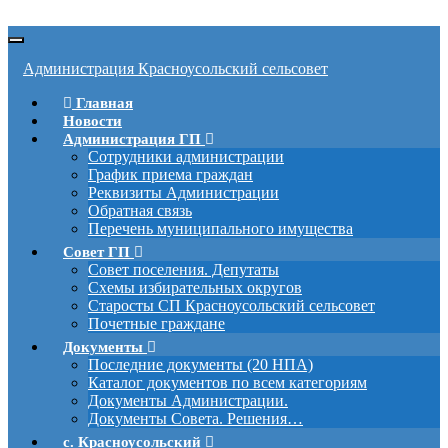
Вкл/
выкл
Администрация Красноусольский сельсовет
навигации
Главная
Новости
Администрация ГП
Сотрудники администрации
График приема граждан
Реквизиты Администрации
Обратная связь
Перечень муниципального имущества
Совет ГП
Совет поселения. Депутаты
Схемы избирательных округов
Старосты СП Красноусольский сельсовет
Почетные граждане
Документы
Последние документы (20 НПА)
Каталог документов по всем категориям
Документы Администрации.
Документы Совета. Решения…
с. Красноусольский