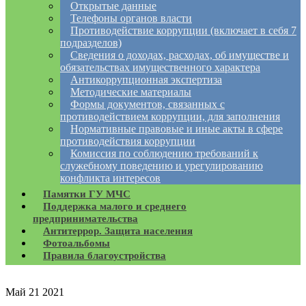
Открытые данные
Телефоны органов власти
Противодействие коррупции (включает в себя 7
подразделов)
Сведения о доходах, расходах, об имуществе и
обязательствах имущественного характера
Антикоррупционная экспертиза
Методические материалы
Формы документов, связанных с
противодействием коррупции, для заполнения
Нормативные правовые и иные акты в сфере
противодействия коррупции
Комиссия по соблюдению требований к
служебному поведению и урегулированию
конфликта интересов
Памятки ГУ МЧС
Поддержка малого и среднего
предпринимательства
Антитеррор. Защита населения
Фотоальбомы
Правила благоустройства
Май
21
2021