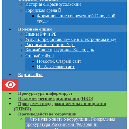
История с.Красноусольский
Городская среда
Формирование современной Городской
среды
Полезные опции
Гимны РФ и РБ
Услуги, предоставляемые в электронном виде
Расписание станция Уфа
Ближайшие праздники. Календарь
Старый сайт
Новости. Старый сайт
НПА. Старый сайт
Карта сайта
Прокуратура информирует
Некоммерческие организации (НКО)
Программа поддержки местных инициатив
(ППМИ)
Противодействие коррупции
Что нужно знать о коррупции. Генеральная
прокуратура Российской Федерации