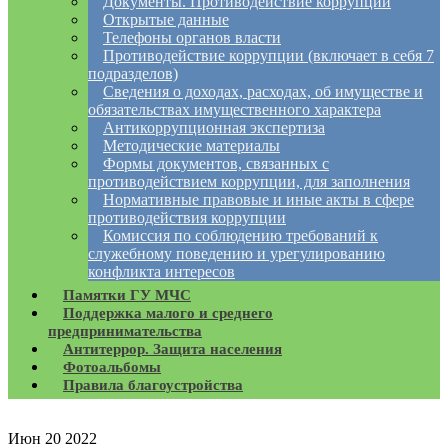
Документы. Противодействие коррупции
Открытые данные
Телефоны органов власти
Противодействие коррупции (включает в себя 7
подразделов)
Сведения о доходах, расходах, об имуществе и
обязательствах имущественного характера
Антикоррупционная экспертиза
Методические материалы
Формы документов, связанных с
противодействием коррупции, для заполнения
Нормативные правовые и иные акты в сфере
противодействия коррупции
Комиссия по соблюдению требований к
служебному поведению и урегулированию
конфликта интересов
Памятки ГУ МЧС
Поддержка малого и среднего
предпринимательства
Антитеррор. Защита населения
Фотоальбомы
Правила благоустройства
Июн
20
2022