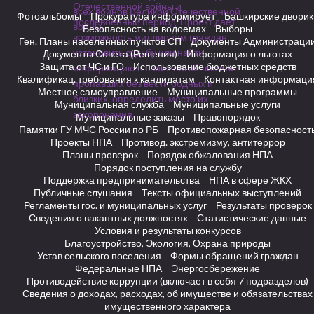
Фотоальбомы
Прокуратура информирует
Башкирские дворик
Безопасность на водоемах
Выборы
Ген. Планы населенных пунктов СП
Документы Администраци
Документы Совета (Решения)
Информация о льготах
Защита от ЧС и ГО
Использование бюджетных средств
Квалификац. требования к кандидатам
Контактная информаци
Местное самоуправление
Муниципальные программы
Муниципальная служба
Муниципальные услуги
Муниципальные заказы
Правопорядок
Памятки ГУ МЧС России по РБ
Противопожарная безопасност
Проекты НПА
Противод. экстремизму, антитеррор
Планы проверок
Порядок обжалования НПА
Порядок поступления на службу
Поддержка предпринимательства
НПА в сфере ЖКХ
Публичные слушания
Тексты официальных выступлений
Регламенты гос. и муниципальных услуг
Результаты проверок
Сведения о вакантных должностях
Статистические данные
Условия и результаты конкурсов
Благоустройство, Экология, Охрана природы
Устав сельского поселения
Формы обращений граждан
Федеральные НПА
Энергосбережение
Противодействие коррупции (включает в себя 7 подразделов)
Сведения о доходах, расходах, об имуществе и обязательствах
имущественного характера