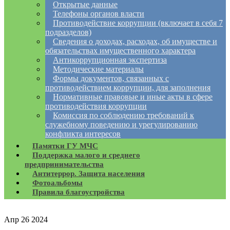
Открытые данные
Телефоны органов власти
Противодействие коррупции (включает в себя 7
подразделов)
Сведения о доходах, расходах, об имуществе и
обязательствах имущественного характера
Антикоррупционная экспертиза
Методические материалы
Формы документов, связанных с
противодействием коррупции, для заполнения
Нормативные правовые и иные акты в сфере
противодействия коррупции
Комиссия по соблюдению требований к
служебному поведению и урегулированию
конфликта интересов
Памятки ГУ МЧС
Поддержка малого и среднего
предпринимательства
Антитеррор. Защита населения
Фотоальбомы
Правила благоустройства
Апр
26
2024