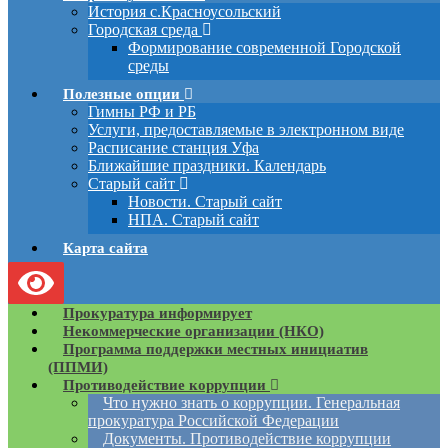
История с.Красноусольский
Городская среда
Формирование современной Городской
среды
Полезные опции
Гимны РФ и РБ
Услуги, предоставляемые в электронном виде
Расписание станция Уфа
Ближайшие праздники. Календарь
Старый сайт
Новости. Старый сайт
НПА. Старый сайт
Карта сайта
Прокуратура информирует
Некоммерческие организации (НКО)
Программа поддержки местных инициатив
(ППМИ)
Противодействие коррупции
Что нужно знать о коррупции. Генеральная
прокуратура Российской Федерации
Документы. Противодействие коррупции