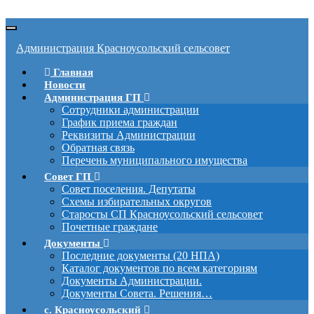
Вкл/
выкл
Администрация Красноусольский сельсовет
навигации
Главная
Новости
Администрация ГП
Сотрудники администрации
График приема граждан
Реквизиты Администрации
Обратная связь
Перечень муниципального имущества
Совет ГП
Совет поселения. Депутаты
Схемы избирательных округов
Старосты СП Красноусольский сельсовет
Почетные граждане
Документы
Последние документы (20 НПА)
Каталог документов по всем категориям
Документы Администрации.
Документы Совета. Решения…
с. Красноусольский