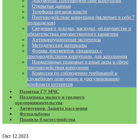
Документы. Противодействие коррупции
Открытые данные
Телефоны органов власти
Противодействие коррупции (включает в себя 7
подразделов)
Сведения о доходах, расходах, об имуществе и
обязательствах имущественного характера
Антикоррупционная экспертиза
Методические материалы
Формы документов, связанных с
противодействием коррупции, для заполнения
Нормативные правовые и иные акты в сфере
противодействия коррупции
Комиссия по соблюдению требований к
служебному поведению и урегулированию
конфликта интересов
Памятки ГУ МЧС
Поддержка малого и среднего
предпринимательства
Антитеррор. Защита населения
Фотоальбомы
Правила благоустройства
Окт
12
2023