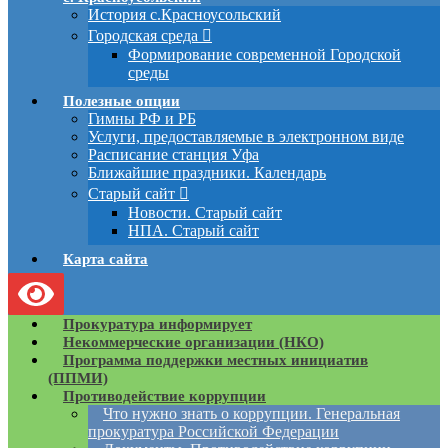
История с.Красноусольский
Городская среда
Формирование современной Городской
среды
Полезные опции
Гимны РФ и РБ
Услуги, предоставляемые в электронном виде
Расписание станция Уфа
Ближайшие праздники. Календарь
Старый сайт
Новости. Старый сайт
НПА. Старый сайт
Карта сайта
Прокуратура информирует
Некоммерческие организации (НКО)
Программа поддержки местных инициатив
(ППМИ)
Противодействие коррупции
Что нужно знать о коррупции. Генеральная
прокуратура Российской Федерации