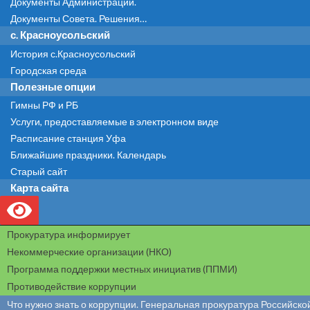
Документы Администрации.
Документы Совета. Решения…
с. Красноусольский
История с.Красноусольский
Городская среда
Полезные опции
Гимны РФ и РБ
Услуги, предоставляемые в электронном виде
Расписание станция Уфа
Ближайшие праздники. Календарь
Старый сайт
Карта сайта
Прокуратура информирует
Некоммерческие организации (НКО)
Программа поддержки местных инициатив (ППМИ)
Противодействие коррупции
Что нужно знать о коррупции. Генеральная прокуратура Российск