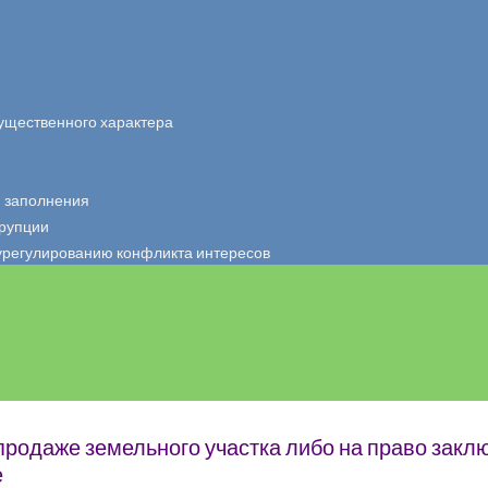
мущественного характера
я заполнения
ррупции
урегулированию конфликта интересов
родаже земельного участка либо на право закл
е