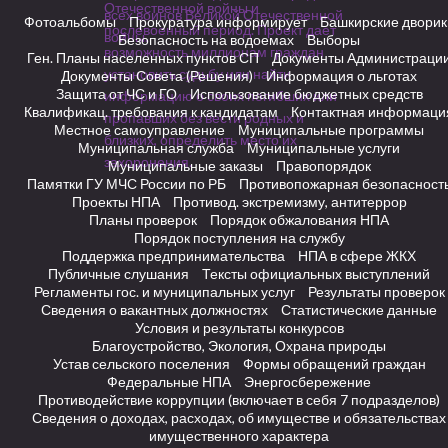
Фотоальбомы
Прокуратура информирует
Башкирские дворик
Безопасность на водоемах
Выборы
Ген. Планы населенных пунктов СП
Документы Администраци
Документы Совета (Решения)
Информация о льготах
Защита от ЧС и ГО
Использование бюджетных средств
Квалификац. требования к кандидатам
Контактная информаци
Местное самоуправление
Муниципальные программы
Муниципальная служба
Муниципальные услуги
Муниципальные заказы
Правопорядок
Памятки ГУ МЧС России по РБ
Противопожарная безопасност
Проекты НПА
Противод. экстремизму, антитеррор
Планы проверок
Порядок обжалования НПА
Порядок поступления на службу
Поддержка предпринимательства
НПА в сфере ЖКХ
Публичные слушания
Тексты официальных выступлений
Регламенты гос. и муниципальных услуг
Результаты проверок
Сведения о вакантных должностях
Статистические данные
Условия и результаты конкурсов
Благоустройство, Экология, Охрана природы
Устав сельского поселения
Формы обращений граждан
Федеральные НПА
Энергосбережение
Противодействие коррупции (включает в себя 7 подразделов)
Сведения о доходах, расходах, об имуществе и обязательствах
имущественного характера