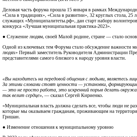
Деловая часть форума прошла 15 января в рамках Международ
«Сила в традициях», «Сила в развитии», 32 круглых стола, 2
служащих «Муниципалитеты.рф», дан старт набору волонтеров 
конкурса «Лучшая муниципальная практика-2023».
● Служение людям, своей Малой родине, стране — стало осно
Одной из ключевых тем Форума стало обсуждение важности мис
людях» Первый заместитель Руководителя Администрации Пре
представителями самого близкого к народу уровня власти.
«Вы находитесь на передовой общения с людьми, являетесь ли
За этими словами стоят ценности — установки, формирующие
— это не просто работа, это искренний порыв делать окружа
так велит сердце»
, — сказал
Сергей Кириенко.
«Муниципальная власть должна сделать все, чтобы люди не ра
которые мы оказываем гражданам, проживающим на территории
Гришан.
● Изменение отношения к муниципальному уровню