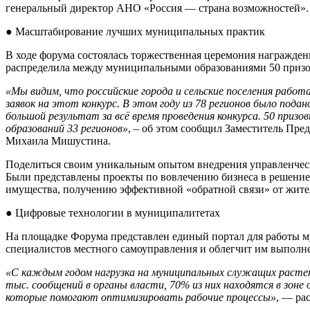
генеральный директор АНО «Россия — страна возможностей».
● Масштабирование лучших муниципальных практик
В ходе форума состоялась торжественная церемония награжден
распределила между муниципальными образованиями 50 призо
«Мы видим, что российские города и сельские поселения раб
заявок на этот конкурс. В этом году из 78 регионов было пода
большой результат за всё время проведения конкурса. 50 приз
образований 33 регионов»
, – об этом сообщил Заместитель Пре
Михаила Мишустина.
Поделиться своим уникальным опытом внедрения управленче
Были представлены проекты по вовлечению бизнеса в решение
имущества, получению эффективной «обратной связи» от жител
● Цифровые технологии в муниципалитетах
На площадке Форума представлен единый портал для работы
специалистов местного самоуправления и облегчит им выполне
«С каждым годом нагрузка на муниципальных служащих растет
тыс. сообщений в органы власти, 70% из них находятся в зон
которые помогают оптимизировать рабочие процессы»
, — ра