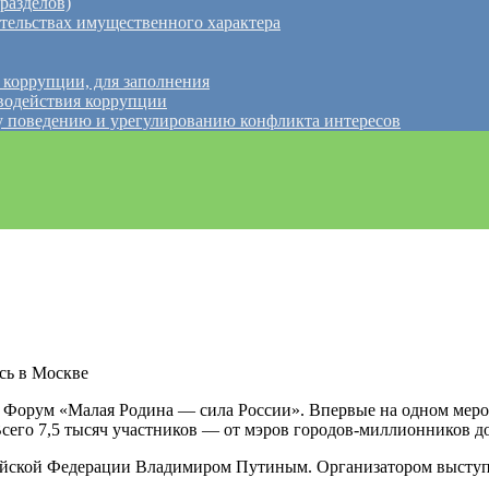
разделов)
ательствах имущественного характера
 коррупции, для заполнения
водействия коррупции
 поведению и урегулированию конфликта интересов
сь в Москве
 Форум «Малая Родина — сила России». Впервые на одном меро
сего 7,5 тысяч участников — от мэров городов-миллионников до
йской Федерации Владимиром Путиным. Организатором выступа