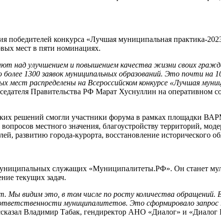
ия победителей конкурса «Лучшая муниципальная практика-2023
вых мест в пяти номинациях.
отают над улучшением и повышением качества жизни своих граж
но более 1300 заявок муниципальных образований. Это почти на 
овых мест распределены на Всероссийском конкурсе «Лучшая мун
дседателя Правительства РФ
Марат Хуснуллин
на оперативном с
ских решений смогли участники форума в рамках площадки ВА
 вопросов местного значения, благоустройству территорий, мо
ей, развитию города-курорта, восстановление исторического о
 муниципальных служащих «Муниципалитеты.РФ». Он станет м
ние текущих задач.
. Мы видим это, в том числе по росту количества обращений. 
е ответственности муниципалитетов. Это сформировало запрос н
ссказал
Владимир Табак
, гендиректор АНО «Диалог» и «Диалог 