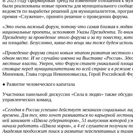
В 2023 году сформирован тренд на изменение отношения к му
были реализованы новые проекты для муниципального сообщес
ведомств по выработке решений для муниципалитетов, програ
премия «Служение», принято решение о проведении форума.
«Это очень важный форум, потому что самая близкая к людям
национальные проекты, исполняют Указы Президента. То вним
Президенту за проведение этого форума и за ту повестку, кот
на площадке. Безусловно, какие-то вещи мы тоже будем исполь
«Проведение форума стало новым этапом развития местного с
одном месте. И не случайно именно на Выставке «Россия». Зде
местные власти. Уверен, что Форум станет уникальной площ
стоящие перед муниципалитетами по всей стране и в режиме
Миненков
, Глава города Невинномысска, Герой Российской Фе
● Развитие человеческого капитала
Участники панельной дискуссии «Сила в людях» также обсуди
управленческих команд.
«Сегодня в России успешно действует механизм социальных л
времени. Для тех, кто хочет развиваться по карьерной лестни
ней занимает «Школа губернаторов», 51 выпускник которой уж
начала работать «Школа мэров», и 4 её слушателя получили п
Академия продолжит поиск и развитие перспективных и талан