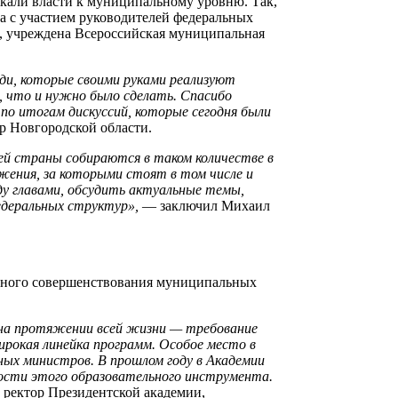
икали власти к муниципальному уровню. Так,
 с участием руководителей федеральных
», учреждена Всероссийская муниципальная
ди, которые своими руками реализуют
, что и нужно было сделать. Спасибо
 по итогам дискуссий, которые сегодня были
ор Новгородской области.
ей страны собираются в таком количестве в
ижения, за которыми стоят в том числе и
у главами, обсудить актуальные темы,
едеральных структур»,
— заключил
Михаил
льного совершенствования муниципальных
я на протяжении всей жизни — требование
широкая линейка программ. Особое место в
ных министров. В прошлом году в Академии
ности этого образовательного инструмента.
, ректор Президентской академии,