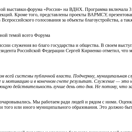
ной выставки-форума «Россия» на ВДНХ. Программа включала 3
5 лекций. Кроме того, представлены проекты ВАРМСУ, презенто
Всероссийского голосования за объекты благоустройства, а так
вной темой всего Форума
сии служения во благо государства и общества. В своем высту
зидента Российской Федерации Сергей Кириенко отметил, что
цом всей системы публичной власти. Подчеркну, муниципальная 
 и мотивацию и в конечном счете результат. Служение — это 
ющую действительность лучше день ото дня. Не потому, что за
зочаровывались. Мы работаем ради людей и рядом с ними. Оцен
 того или иного муниципального образования. Это должно быть