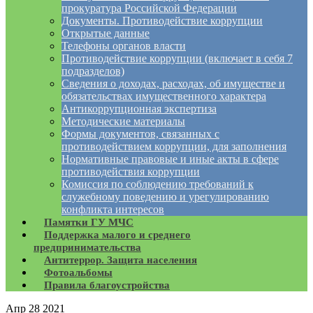
прокуратура Российской Федерации
Документы. Противодействие коррупции
Открытые данные
Телефоны органов власти
Противодействие коррупции (включает в себя 7
подразделов)
Сведения о доходах, расходах, об имуществе и
обязательствах имущественного характера
Антикоррупционная экспертиза
Методические материалы
Формы документов, связанных с
противодействием коррупции, для заполнения
Нормативные правовые и иные акты в сфере
противодействия коррупции
Комиссия по соблюдению требований к
служебному поведению и урегулированию
конфликта интересов
Памятки ГУ МЧС
Поддержка малого и среднего
предпринимательства
Антитеррор. Защита населения
Фотоальбомы
Правила благоустройства
Апр
28
2021