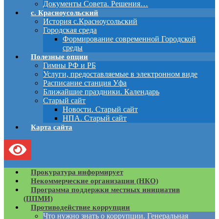
Документы Совета. Решения…
с. Красноусольский
История с.Красноусольский
Городская среда
Формирование современной Городской
среды
Полезные опции
Гимны РФ и РБ
Услуги, предоставляемые в электронном виде
Расписание станция Уфа
Ближайшие праздники. Календарь
Старый сайт
Новости. Старый сайт
НПА. Старый сайт
Карта сайта
Прокуратура информирует
Некоммерческие организации (НКО)
Программа поддержки местных инициатив
(ППМИ)
Противодействие коррупции
Что нужно знать о коррупции. Генеральная