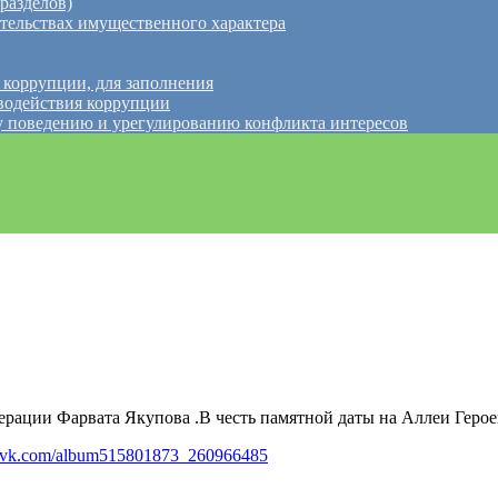
разделов)
ательствах имущественного характера
 коррупции, для заполнения
водействия коррупции
 поведению и урегулированию конфликта интересов
едерации Фарвата Якупова .В честь памятной даты на Аллеи Геро
://vk.com/album515801873_260966485