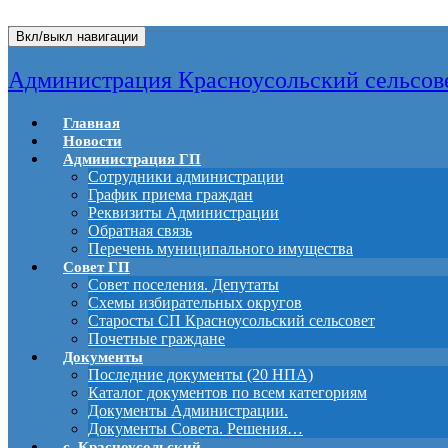
Вкл/выкл навигации
Администрация Красноусольский сельсов
Главная
Новости
Администрация ГП
Сотрудники администрации
График приема граждан
Реквизиты Администрации
Обратная связь
Перечень муниципального имущества
Совет ГП
Совет поселения. Депутаты
Схемы избирательных округов
Старосты СП Красноусольский сельсовет
Почетные граждане
Документы
Последние документы (20 НПА)
Каталог документов по всем категориям
Документы Администрации.
Документы Совета. Решения…
с. Красноусольский