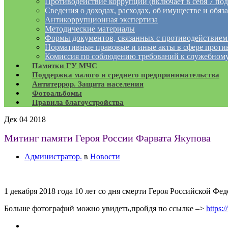
Противодействие коррупции (включает в себя 7 под
Сведения о доходах, расходах, об имуществе и обяз
Антикоррупционная экспертиза
Методические материалы
Формы документов, связанных с противодействием
Нормативные правовые и иные акты в сфере проти
Комиссия по соблюдению требований к служебному
Памятки ГУ МЧС
Поддержка малого и среднего предпринимательства
Антитеррор. Защита населения
Фотоальбомы
Правила благоустройства
Дек
04
2018
Митинг памяти Героя России Фарвата Якупова
Администратор.
в
Новости
1 декабря 2018 года 10 лет со дня смерти Героя Российской Ф
Больше фотографий можно увидеть,пройдя по ссылке –>
https