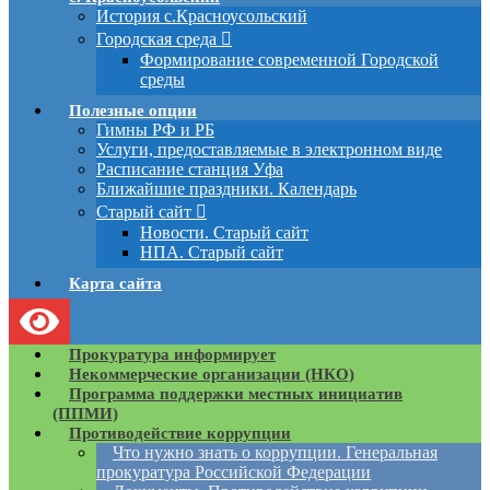
История с.Красноусольский
Городская среда
Формирование современной Городской
среды
Полезные опции
Гимны РФ и РБ
Услуги, предоставляемые в электронном виде
Расписание станция Уфа
Ближайшие праздники. Календарь
Старый сайт
Новости. Старый сайт
НПА. Старый сайт
Карта сайта
Прокуратура информирует
Некоммерческие организации (НКО)
Программа поддержки местных инициатив
(ППМИ)
Противодействие коррупции
Что нужно знать о коррупции. Генеральная
прокуратура Российской Федерации