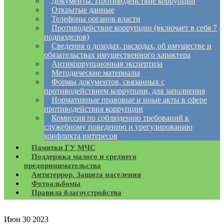
Документы. Противодействие коррупции
Открытые данные
Телефоны органов власти
Противодействие коррупции (включает в себя 7
подразделов)
Сведения о доходах, расходах, об имуществе и
обязательствах имущественного характера
Антикоррупционная экспертиза
Методические материалы
Формы документов, связанных с
противодействием коррупции, для заполнения
Нормативные правовые и иные акты в сфере
противодействия коррупции
Комиссия по соблюдению требований к
служебному поведению и урегулированию
конфликта интересов
Памятки ГУ МЧС
Поддержка малого и среднего
предпринимательства
Антитеррор. Защита населения
Фотоальбомы
Правила благоустройства
Июн
30
2023