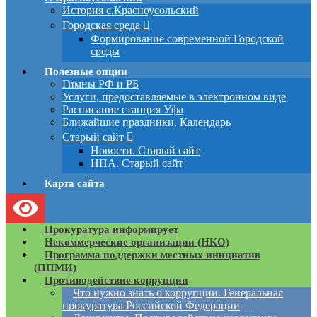
История с.Красноусольский
Городская среда
Формирование современной Городской
среды
Полезные опции
Гимны РФ и РБ
Услуги, предоставляемые в электронном виде
Расписание станция Уфа
Ближайшие праздники. Календарь
Старый сайт
Новости. Старый сайт
НПА. Старый сайт
Карта сайта
Прокуратура информирует
Некоммерческие организации (НКО)
Программа поддержки местных инициатив
(ППМИ)
Противодействие коррупции
Что нужно знать о коррупции. Генеральная
прокуратура Российской Федерации