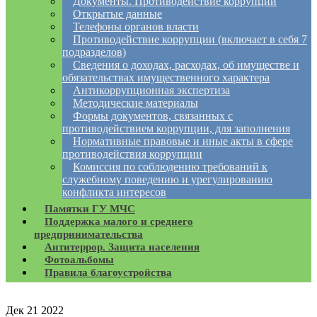
Документы. Противодействие коррупции
Открытые данные
Телефоны органов власти
Противодействие коррупции (включает в себя 7
подразделов)
Сведения о доходах, расходах, об имуществе и
обязательствах имущественного характера
Антикоррупционная экспертиза
Методические материалы
Формы документов, связанных с
противодействием коррупции, для заполнения
Нормативные правовые и иные акты в сфере
противодействия коррупции
Комиссия по соблюдению требований к
служебному поведению и урегулированию
конфликта интересов
Памятки ГУ МЧС
Поддержка малого и среднего
предпринимательства
Антитеррор. Защита населения
Фотоальбомы
Правила благоустройства
Дек
21
2022