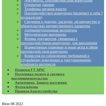
Документы. Противодействие коррупции
Открытые данные
Телефоны органов власти
Противодействие коррупции (включает в себя 7
подразделов)
Сведения о доходах, расходах, об имуществе и
обязательствах имущественного характера
Антикоррупционная экспертиза
Методические материалы
Формы документов, связанных с
противодействием коррупции, для заполнения
Нормативные правовые и иные акты в сфере
противодействия коррупции
Комиссия по соблюдению требований к
служебному поведению и урегулированию
конфликта интересов
Памятки ГУ МЧС
Поддержка малого и среднего
предпринимательства
Антитеррор. Защита населения
Фотоальбомы
Правила благоустройства
Июн
08
2022