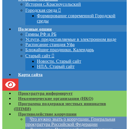
История с.Красноусольский
Городская среда
Формирование современной Городской
среды
Полезные опции
Гимны РФ и РБ
Услуги, предоставляемые в электронном виде
Расписание станция Уфа
Ближайшие праздники. Календарь
Старый сайт
Новости. Старый сайт
НПА. Старый сайт
Карта сайта
Прокуратура информирует
Некоммерческие организации (НКО)
Программа поддержки местных инициатив
(ППМИ)
Противодействие коррупции
Что нужно знать о коррупции. Генеральная
прокуратура Российской Федерации