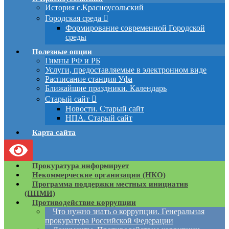
История с.Красноусольский
Городская среда
Формирование современной Городской
среды
Полезные опции
Гимны РФ и РБ
Услуги, предоставляемые в электронном виде
Расписание станция Уфа
Ближайшие праздники. Календарь
Старый сайт
Новости. Старый сайт
НПА. Старый сайт
Карта сайта
Прокуратура информирует
Некоммерческие организации (НКО)
Программа поддержки местных инициатив
(ППМИ)
Противодействие коррупции
Что нужно знать о коррупции. Генеральная
прокуратура Российской Федерации