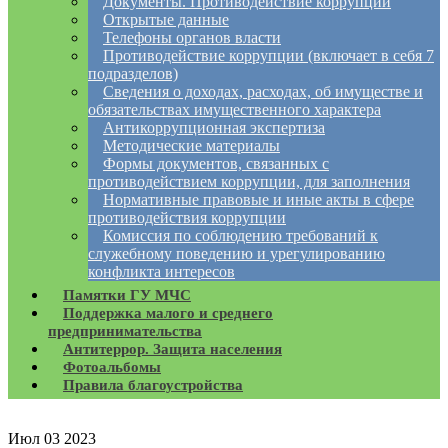
Документы. Противодействие коррупции
Открытые данные
Телефоны органов власти
Противодействие коррупции (включает в себя 7
подразделов)
Сведения о доходах, расходах, об имуществе и
обязательствах имущественного характера
Антикоррупционная экспертиза
Методические материалы
Формы документов, связанных с
противодействием коррупции, для заполнения
Нормативные правовые и иные акты в сфере
противодействия коррупции
Комиссия по соблюдению требований к
служебному поведению и урегулированию
конфликта интересов
Памятки ГУ МЧС
Поддержка малого и среднего
предпринимательства
Антитеррор. Защита населения
Фотоальбомы
Правила благоустройства
Июл
03
2023