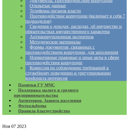
Документы. Противодействие коррупции
Открытые данные
Телефоны органов власти
Противодействие коррупции (включает в себя 7
подразделов)
Сведения о доходах, расходах, об имуществе и
обязательствах имущественного характера
Антикоррупционная экспертиза
Методические материалы
Формы документов, связанных с
противодействием коррупции, для заполнения
Нормативные правовые и иные акты в сфере
противодействия коррупции
Комиссия по соблюдению требований к
служебному поведению и урегулированию
конфликта интересов
Памятки ГУ МЧС
Поддержка малого и среднего
предпринимательства
Антитеррор. Защита населения
Фотоальбомы
Правила благоустройства
Ноя
07
2023