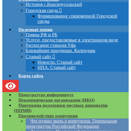
История с.Красноусольский
Городская среда
Формирование современной Городской
среды
Полезные опции
Гимны РФ и РБ
Услуги, предоставляемые в электронном виде
Расписание станция Уфа
Ближайшие праздники. Календарь
Старый сайт
Новости. Старый сайт
НПА. Старый сайт
Карта сайта
Прокуратура информирует
Некоммерческие организации (НКО)
Программа поддержки местных инициатив
(ППМИ)
Противодействие коррупции
Что нужно знать о коррупции. Генеральная
прокуратура Российской Федерации