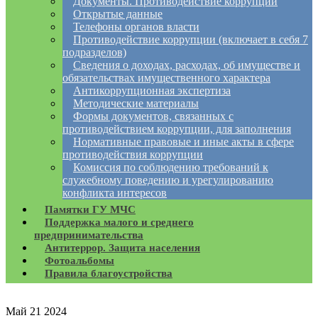
Документы. Противодействие коррупции
Открытые данные
Телефоны органов власти
Противодействие коррупции (включает в себя 7
подразделов)
Сведения о доходах, расходах, об имуществе и
обязательствах имущественного характера
Антикоррупционная экспертиза
Методические материалы
Формы документов, связанных с
противодействием коррупции, для заполнения
Нормативные правовые и иные акты в сфере
противодействия коррупции
Комиссия по соблюдению требований к
служебному поведению и урегулированию
конфликта интересов
Памятки ГУ МЧС
Поддержка малого и среднего
предпринимательства
Антитеррор. Защита населения
Фотоальбомы
Правила благоустройства
Май
21
2024