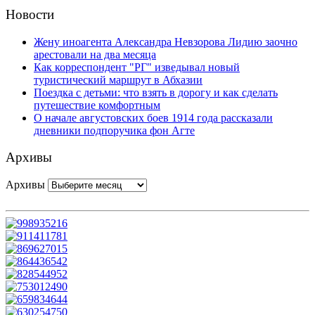
Новости
Жену иноагента Александра Невзорова Лидию заочно
арестовали на два месяца
Как корреспондент "РГ" изведывал новый
туристический маршрут в Абхазии
Поездка с детьми: что взять в дорогу и как сделать
путешествие комфортным
О начале августовских боев 1914 года рассказали
дневники подпоручика фон Агте
Архивы
Архивы