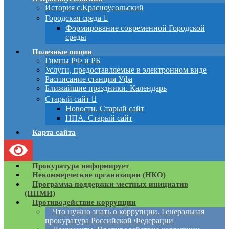
История с.Красноусольский
Городская среда
Формирование современной Городской
среды
Полезные опции
Гимны РФ и РБ
Услуги, предоставляемые в электронном виде
Расписание станция Уфа
Ближайшие праздники. Календарь
Старый сайт
Новости. Старый сайт
НПА. Старый сайт
Карта сайта
Прокуратура информирует
Некоммерческие организации (НКО)
Программа поддержки местных инициатив
(ППМИ)
Противодействие коррупции
Что нужно знать о коррупции. Генеральная
прокуратура Российской Федерации