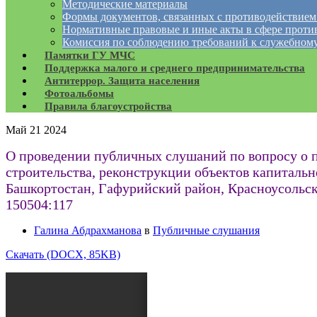
Методические материалы
Формы документов, связанных с противодействием
Нормативные правовые и иные акты в сфере проти
Комиссия по соблюдению требований к служебному
Памятки ГУ МЧС
Поддержка малого и среднего предпринимательства
Антитеррор. Защита населения
Фотоальбомы
Правила благоустройства
Май
21
2024
О проведении публичных слушаний по вопросу о п
строительства, реконструкции объектов капитальн
Башкортостан, Гафурийский район, Красноусольски
150504:117
Галина Абдрахманова
в
Публичные слушания
Скачать (DOCX, 85KB)