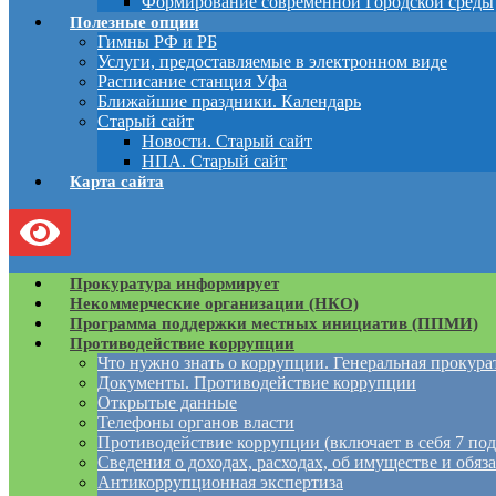
Формирование современной Городской среды
Полезные опции
Гимны РФ и РБ
Услуги, предоставляемые в электронном виде
Расписание станция Уфа
Ближайшие праздники. Календарь
Старый сайт
Новости. Старый сайт
НПА. Старый сайт
Карта сайта
Прокуратура информирует
Некоммерческие организации (НКО)
Программа поддержки местных инициатив (ППМИ)
Противодействие коррупции
Что нужно знать о коррупции. Генеральная прокур
Документы. Противодействие коррупции
Открытые данные
Телефоны органов власти
Противодействие коррупции (включает в себя 7 под
Сведения о доходах, расходах, об имуществе и обяз
Антикоррупционная экспертиза