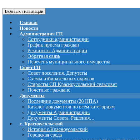
Вкл/выкл навигации
Главная
Новости
Администрация ГП
Сотрудники администрации
График приема граждан
Реквизиты Администрации
Обратная связь
Перечень муниципального имущества
Совет ГП
Совет поселения. Депутаты
Схемы избирательных округов
Старосты СП Красноусольский сельсовет
Почетные граждане
Документы
Последние документы (20 НПА)
Каталог документов по всем категориям
Документы Администрации.
Документы Совета. Решения…
с. Красноусольский
История с.Красноусольский
Городская среда