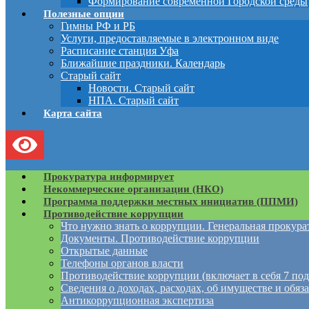
Формирование современной Городской среды
Полезные опции
Гимны РФ и РБ
Услуги, предоставляемые в электронном виде
Расписание станция Уфа
Ближайшие праздники. Календарь
Старый сайт
Новости. Старый сайт
НПА. Старый сайт
Карта сайта
Прокуратура информирует
Некоммерческие организации (НКО)
Программа поддержки местных инициатив (ППМИ)
Противодействие коррупции
Что нужно знать о коррупции. Генеральная прокур
Документы. Противодействие коррупции
Открытые данные
Телефоны органов власти
Противодействие коррупции (включает в себя 7 под
Сведения о доходах, расходах, об имуществе и обяз
Антикоррупционная экспертиза