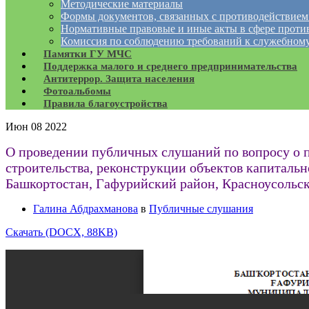
Методические материалы
Формы документов, связанных с противодействием
Нормативные правовые и иные акты в сфере проти
Комиссия по соблюдению требований к служебному
Памятки ГУ МЧС
Поддержка малого и среднего предпринимательства
Антитеррор. Защита населения
Фотоальбомы
Правила благоустройства
Июн
08
2022
О проведении публичных слушаний по вопросу о п
строительства, реконструкции объектов капитальн
Башкортостан, Гафурийский район, Красноусольский 
Галина Абдрахманова
в
Публичные слушания
Скачать (DOCX, 88KB)