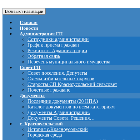
Вкл/выкл навигации
Главная
Новости
Администрация ГП
Сотрудники администрации
График приема граждан
Реквизиты Администрации
Обратная связь
Перечень муниципального имущества
Совет ГП
Совет поселения. Депутаты
Схемы избирательных округов
Старосты СП Красноусольский сельсовет
Почетные граждане
Документы
Последние документы (20 НПА)
Каталог документов по всем категориям
Документы Администрации.
Документы Совета. Решения…
с. Красноусольский
История с.Красноусольский
Городская среда