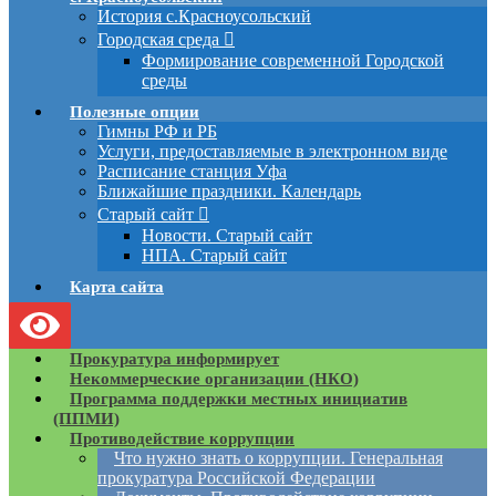
История с.Красноусольский
Городская среда
Формирование современной Городской
среды
Полезные опции
Гимны РФ и РБ
Услуги, предоставляемые в электронном виде
Расписание станция Уфа
Ближайшие праздники. Календарь
Старый сайт
Новости. Старый сайт
НПА. Старый сайт
Карта сайта
Прокуратура информирует
Некоммерческие организации (НКО)
Программа поддержки местных инициатив
(ППМИ)
Противодействие коррупции
Что нужно знать о коррупции. Генеральная
прокуратура Российской Федерации