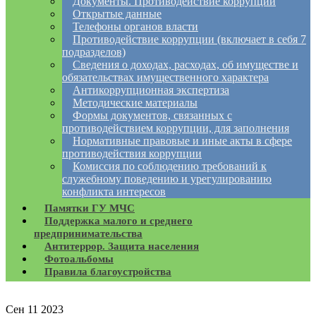
Документы. Противодействие коррупции
Открытые данные
Телефоны органов власти
Противодействие коррупции (включает в себя 7
подразделов)
Сведения о доходах, расходах, об имуществе и
обязательствах имущественного характера
Антикоррупционная экспертиза
Методические материалы
Формы документов, связанных с
противодействием коррупции, для заполнения
Нормативные правовые и иные акты в сфере
противодействия коррупции
Комиссия по соблюдению требований к
служебному поведению и урегулированию
конфликта интересов
Памятки ГУ МЧС
Поддержка малого и среднего
предпринимательства
Антитеррор. Защита населения
Фотоальбомы
Правила благоустройства
Сен
11
2023