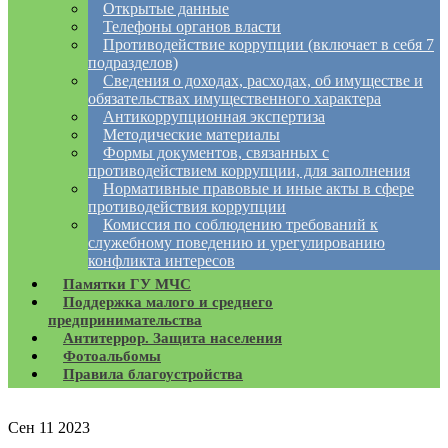
Открытые данные
Телефоны органов власти
Противодействие коррупции (включает в себя 7
подразделов)
Сведения о доходах, расходах, об имуществе и
обязательствах имущественного характера
Антикоррупционная экспертиза
Методические материалы
Формы документов, связанных с
противодействием коррупции, для заполнения
Нормативные правовые и иные акты в сфере
противодействия коррупции
Комиссия по соблюдению требований к
служебному поведению и урегулированию
конфликта интересов
Памятки ГУ МЧС
Поддержка малого и среднего
предпринимательства
Антитеррор. Защита населения
Фотоальбомы
Правила благоустройства
Сен
11
2023