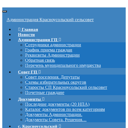
Вкл/
выкл
Администрация Красноусольский сельсовет
навигации
Главная
Новости
Администрация ГП
Сотрудники администрации
График приема граждан
Реквизиты Администрации
Обратная связь
Перечень муниципального имущества
Совет ГП
Совет поселения. Депутаты
Схемы избирательных округов
Старосты СП Красноусольский сельсовет
Почетные граждане
Документы
Последние документы (20 НПА)
Каталог документов по всем категориям
Документы Администрации.
Документы Совета. Решения…
с. Красноусольский