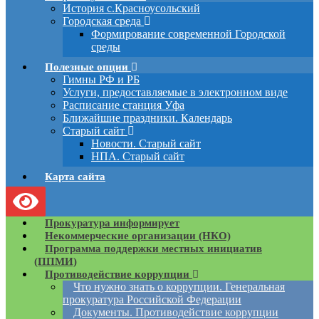
История с.Красноусольский
Городская среда
Формирование современной Городской
среды
Полезные опции
Гимны РФ и РБ
Услуги, предоставляемые в электронном виде
Расписание станция Уфа
Ближайшие праздники. Календарь
Старый сайт
Новости. Старый сайт
НПА. Старый сайт
Карта сайта
Прокуратура информирует
Некоммерческие организации (НКО)
Программа поддержки местных инициатив
(ППМИ)
Противодействие коррупции
Что нужно знать о коррупции. Генеральная
прокуратура Российской Федерации
Документы. Противодействие коррупции