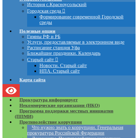
История с.Красноусольский
Городская среда
Формирование современной Городской
среды
Полезные опции
Гимны РФ и РБ
Услуги, предоставляемые в электронном виде
Расписание станция Уфа
Ближайшие праздники. Календарь
Старый сайт
Новости. Старый сайт
НПА. Старый сайт
Карта сайта
Прокуратура информирует
Некоммерческие организации (НКО)
Программа поддержки местных инициатив
(ППМИ)
Противодействие коррупции
Что нужно знать о коррупции. Генеральная
прокуратура Российской Федерации