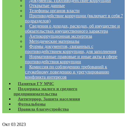
Документы. Противодействие коррупции
Открытые данные
Телефоны органов власти
Противодействие коррупции (включает в себя 7
подразделов)
Сведения о доходах, расходах, об имуществе и
обязательствах имущественного характера
Антикоррупционная экспертиза
Методические материалы
Формы документов, связанных с
противодействием коррупции, для заполнения
Нормативные правовые и иные акты в сфере
противодействия коррупции
Комиссия по соблюдению требований к
служебному поведению и урегулированию
конфликта интересов
Памятки ГУ МЧС
Поддержка малого и среднего
предпринимательства
Антитеррор. Защита населения
Фотоальбомы
Правила благоустройства
Окт
03
2023