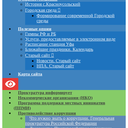
История с.Красноусольский
Городская среда
Формирование современной Городской
среды
Полезные опции
Гимны РФ и РБ
Услуги, предоставляемые в электронном виде
Расписание станция Уфа
Ближайшие праздники. Календарь
Старый сайт
Новости. Старый сайт
НПА. Старый сайт
Карта сайта
Прокуратура информирует
Некоммерческие организации (НКО)
Программа поддержки местных инициатив
(ППМИ)
Противодействие коррупции
Что нужно знать о коррупции. Генеральная
прокуратура Российской Федерации