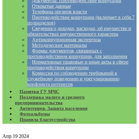
Документы. Противодействие коррупции
Открытые данные
Телефоны органов власти
Противодействие коррупции (включает в себя 7
подразделов)
Сведения о доходах, расходах, об имуществе и
обязательствах имущественного характера
Антикоррупционная экспертиза
Методические материалы
Формы документов, связанных с
противодействием коррупции, для заполнения
Нормативные правовые и иные акты в сфере
противодействия коррупции
Комиссия по соблюдению требований к
служебному поведению и урегулированию
конфликта интересов
Памятки ГУ МЧС
Поддержка малого и среднего
предпринимательства
Антитеррор. Защита населения
Фотоальбомы
Правила благоустройства
Апр
19
2024