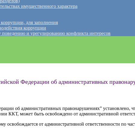
разделов)
ательствах имущественного характера
 коррупции, для заполнения
водействия коррупции
 поведению и урегулированию конфликта интересов
ссийской Федерации об административных правона
дерации об административных правонарушениях” установлено, чт
ении ККТ, может быть освобождено от административной ответс
му освобождается от административной ответственности по част