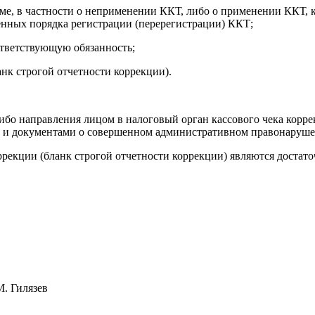
ме, в частности о неприменении ККТ, либо о применении ККТ, к
нных порядка регистрации (перерегистрации) ККТ;
ответствующую обязанность;
нк строгой отчетности коррекции).
ибо направления лицом в налоговый орган кассового чека корре
и и документами о совершенном административном правонаруше
ррекции (бланк строгой отчетности коррекции) являются достат
язев