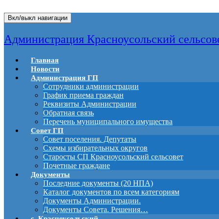
Вкл/выкл навигации
Администрация Красноусольский сельсов
Главная
Новости
Администрация ГП
Сотрудники администрации
График приема граждан
Реквизиты Администрации
Обратная связь
Перечень муниципального имущества
Совет ГП
Совет поселения. Депутаты
Схемы избирательных округов
Старосты СП Красноусольский сельсовет
Почетные граждане
Документы
Последние документы (20 НПА)
Каталог документов по всем категориям
Документы Администрации.
Документы Совета. Решения…
с. Красноусольский