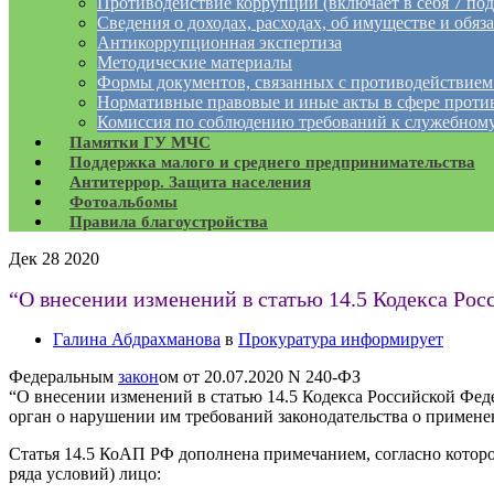
Противодействие коррупции (включает в себя 7 под
Сведения о доходах, расходах, об имуществе и обяз
Антикоррупционная экспертиза
Методические материалы
Формы документов, связанных с противодействием
Нормативные правовые и иные акты в сфере проти
Комиссия по соблюдению требований к служебному
Памятки ГУ МЧС
Поддержка малого и среднего предпринимательства
Антитеррор. Защита населения
Фотоальбомы
Правила благоустройства
Дек
28
2020
“О внесении изменений в статью 14.5 Кодекса Ро
Галина Абдрахманова
в
Прокуратура информирует
Федеральным
закон
ом от 20.07.2020 N 240-ФЗ
“О внесении изменений в статью 14.5 Кодекса Российской Фе
орган о нарушении им требований законодательства о примен
Статья 14.5 КоАП РФ дополнена примечанием, согласно которо
ряда условий) лицо: