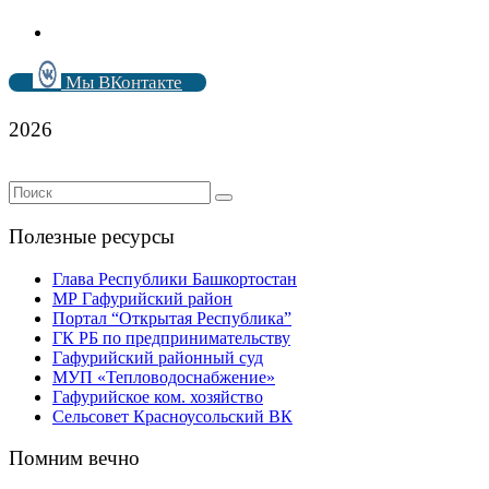
Мы ВКонтакте
2026
Полезные ресурсы
Глава Республики Башкортостан
МР Гафурийский район
Портал “Открытая Республика”
ГК РБ по предпринимательству
Гафурийский районный суд
МУП «Тепловодоснабжение»
Гафурийское ком. хозяйство
Сельсовет Красноусольский ВК
Помним вечно