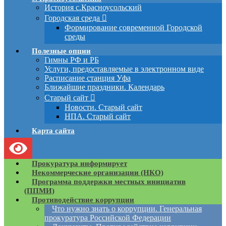
История с.Красноусольский
Городская среда
Формирование современной Городской
среды
Полезные опции
Гимны РФ и РБ
Услуги, предоставляемые в электронном виде
Расписание станция Уфа
Ближайшие праздники. Календарь
Старый сайт
Новости. Старый сайт
НПА. Старый сайт
Карта сайта
Прокуратура информирует
Некоммерческие организации (НКО)
Программа поддержки местных инициатив
(ППМИ)
Противодействие коррупции
Что нужно знать о коррупции. Генеральная
прокуратура Российской Федерации