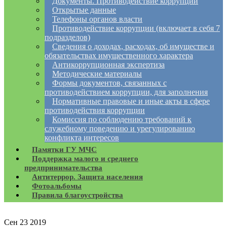
Документы. Противодействие коррупции
Открытые данные
Телефоны органов власти
Противодействие коррупции (включает в себя 7
подразделов)
Сведения о доходах, расходах, об имуществе и
обязательствах имущественного характера
Антикоррупционная экспертиза
Методические материалы
Формы документов, связанных с
противодействием коррупции, для заполнения
Нормативные правовые и иные акты в сфере
противодействия коррупции
Комиссия по соблюдению требований к
служебному поведению и урегулированию
конфликта интересов
Памятки ГУ МЧС
Поддержка малого и среднего
предпринимательства
Антитеррор. Защита населения
Фотоальбомы
Правила благоустройства
Сен
23
2019