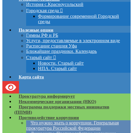
История с.Красноусольский
Городская среда
Формирование современной Городской
среды
Полезные опции
Гимны РФ и РБ
Услуги, предоставляемые в электронном виде
Расписание станция Уфа
Ближайшие праздники. Календарь
Старый сайт
Новости. Старый сайт
НПА. Старый сайт
Карта сайта
Прокуратура информирует
Некоммерческие организации (НКО)
Программа поддержки местных инициатив
(ППМИ)
Противодействие коррупции
Что нужно знать о коррупции. Генеральная
прокуратура Российской Федерации