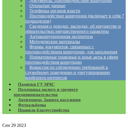
Документы. Противодействие коррупции
Открытые данные
Телефоны органов власти
Противодействие коррупции (включает в себя 7
подразделов)
Сведения о доходах, расходах, об имуществе и
обязательствах имущественного характера
Антикоррупционная экспертиза
Методические материалы
Формы документов, связанных с
противодействием коррупции, для заполнения
Нормативные правовые и иные акты в сфере
противодействия коррупции
Комиссия по соблюдению требований к
служебному поведению и урегулированию
конфликта интересов
Памятки ГУ МЧС
Поддержка малого и среднего
предпринимательства
Антитеррор. Защита населения
Фотоальбомы
Правила благоустройства
Сен
29
2023