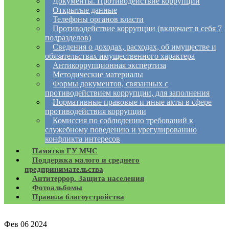
Документы. Противодействие коррупции
Открытые данные
Телефоны органов власти
Противодействие коррупции (включает в себя 7
подразделов)
Сведения о доходах, расходах, об имуществе и
обязательствах имущественного характера
Антикоррупционная экспертиза
Методические материалы
Формы документов, связанных с
противодействием коррупции, для заполнения
Нормативные правовые и иные акты в сфере
противодействия коррупции
Комиссия по соблюдению требований к
служебному поведению и урегулированию
конфликта интересов
Памятки ГУ МЧС
Поддержка малого и среднего
предпринимательства
Антитеррор. Защита населения
Фотоальбомы
Правила благоустройства
Фев
06
2024