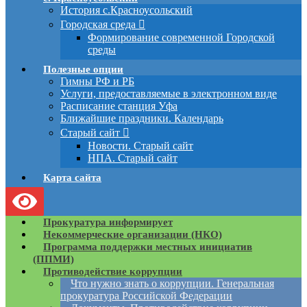
История с.Красноусольский
Городская среда
Формирование современной Городской
среды
Полезные опции
Гимны РФ и РБ
Услуги, предоставляемые в электронном виде
Расписание станция Уфа
Ближайшие праздники. Календарь
Старый сайт
Новости. Старый сайт
НПА. Старый сайт
Карта сайта
Прокуратура информирует
Некоммерческие организации (НКО)
Программа поддержки местных инициатив
(ППМИ)
Противодействие коррупции
Что нужно знать о коррупции. Генеральная
прокуратура Российской Федерации