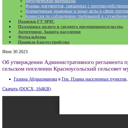
Методические материалы
Формы документов, связанных с противодействием
Нормативные правовые и иные акты в сфере проти
Комиссия по соблюдению требований к служебному
Памятки ГУ МЧС
Поддержка малого и среднего предпринимательства
Антитеррор. Защита населения
Фотоальбомы
Правила благоустройства
Июн
30
2023
Об утверждении Административного регламента п
сельском поселении Красноусольский сельсовет 
Галина Абдрахманова
в
Ген. Планы населенных пунктов
Скачать (DOCX, 164KB)