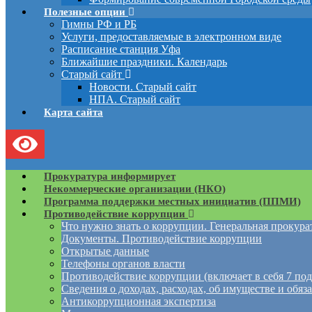
Полезные опции
Гимны РФ и РБ
Услуги, предоставляемые в электронном виде
Расписание станция Уфа
Ближайшие праздники. Календарь
Старый сайт
Новости. Старый сайт
НПА. Старый сайт
Карта сайта
Прокуратура информирует
Некоммерческие организации (НКО)
Программа поддержки местных инициатив (ППМИ)
Противодействие коррупции
Что нужно знать о коррупции. Генеральная прокур
Документы. Противодействие коррупции
Открытые данные
Телефоны органов власти
Противодействие коррупции (включает в себя 7 под
Сведения о доходах, расходах, об имуществе и обяз
Антикоррупционная экспертиза