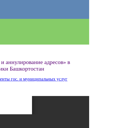
и аннулирование адресов» в
лики Башкортостан
енты гос. и муниципальных услуг