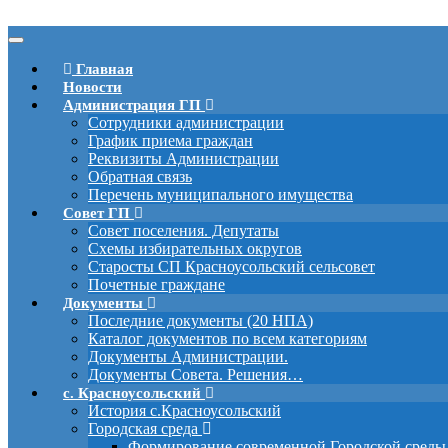
Вкл/
выкл
Главная
навигации
Новости
Администрация ГП
Сотрудники администрации
График приема граждан
Реквизиты Администрации
Обратная связь
Перечень муниципального имущества
Совет ГП
Совет поселения. Депутаты
Схемы избирательных округов
Старосты СП Красноусольский сельсовет
Почетные граждане
Документы
Последние документы (20 НПА)
Каталог документов по всем категориям
Документы Администрации.
Документы Совета. Решения…
с. Красноусольский
История с.Красноусольский
Городская среда
Формирование современной Городской среды