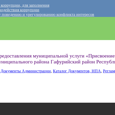
 коррупции, для заполнения
водействия коррупции
 поведению и урегулированию конфликта интересов
редоставления муниципальной услуги «Присвоение 
муниципального района Гафурийский район Респуб
,
Документы Администрации
,
Каталог Документов, НПА
,
Реглам